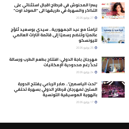
يسرا المحنوش في قرطاج:اقبال استثنائي على
التذاكر والسهرة في طريقها الى “الصولد اوت”
27 يوليو 2026
تزامنًا مع عيد الجمهورية.. سيدي بوسعيد تُتوَّج
عالميًا وتنضم رسميًا إلى قائمة التراث العالمي
لليونسكو
25 يوليو 2026
مهرجان باجة الدولي: افتتاح بطعم الطرب ورسالة
تحدٍّ رغم محدودية الإمكانيات
24 يوليو 2026
“تحت الياسمين”.. صابر الرباعي يفتتح الدورة
الستين لمهرجان قرطاج الدولي بسهرة تحتفي
بالهوية الموسيقية التونسية
17 يوليو 2026