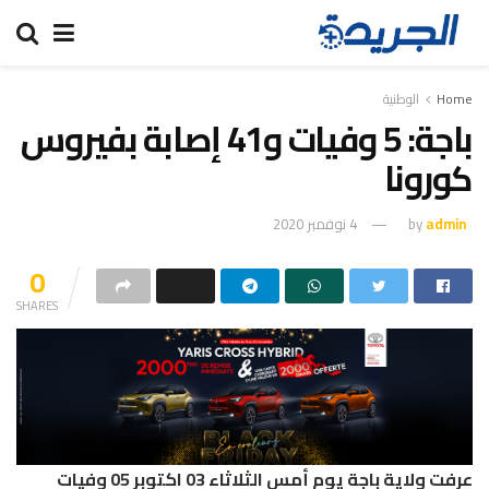
Home
الوطنية
باجة: 5 وفيات و41 إصابة بفيروس
كورونا
admin
by
4 نوفمبر 2020
0
SHARES
عرفت ولاية باجة يوم أمس الثلاثاء 03 اكتوبر 05 وفيات