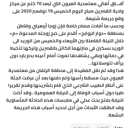
آفـــاق أهالي معتمدية العيون التي تبعد 70 كلم عن مركز
ولاية القصرين صباح اليوم الخميس 19 نوفمبر 2020 على
وقع جريمة شنيعة.
وحسب ما أفادت مصادر خاصة فإن زوجا أربعيني وقاطن
بمنطقة «دوار الروابح» أقدم على ذبح زوجته المدعوة «م»
خلال الليلة الفاصلة بين الأربعاء والخميس من الوريد الى
الوريد بسكين في منزلهما الكائن بالقصرين وتركها تتخبط
في دمائها وبقي يشاهدها تموت أمام أعينه بدم بارد دون
يرأف لتوسلاتها…
هذا وقد تم نقل الفقيدة إلى منطقة الزلفان من معتمدية
العيون حيث مسقط رأسها وتم دفنها بعد أن عرضت الجثة
على أنظار الطبيب الشرعي الذي قام بتشريحها وقدم تقريرا
طبيا حول أسباب الوفاة إلى النيابة العمومية ، وقد أذنت
النيابة بفتح بحث عدلي في ملابسات هذه الحادثة المأساوية
وقد انطلقت الأبحاث من أجل تحديد أسباب هذه الجريمة
البشعة.
Tags:
القصرين
يذبح زوجته