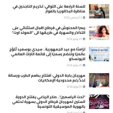
للسنة الرابعة على التوالي: تكريم الناجحين في
مناظرة البكالوريا بالفوار
3 أغسطس 2026
يسرا المحنوش في قرطاج:اقبال استثنائي على
التذاكر والسهرة في طريقها الى “الصولد اوت”
27 يوليو 2026
تزامنًا مع عيد الجمهورية.. سيدي بوسعيد تُتوَّج
عالميًا وتنضم رسميًا إلى قائمة التراث العالمي
لليونسكو
25 يوليو 2026
مهرجان باجة الدولي: افتتاح بطعم الطرب ورسالة
تحدٍّ رغم محدودية الإمكانيات
24 يوليو 2026
“تحت الياسمين”.. صابر الرباعي يفتتح الدورة
الستين لمهرجان قرطاج الدولي بسهرة تحتفي
بالهوية الموسيقية التونسية
17 يوليو 2026