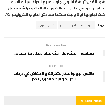
شو بالقول:”برشة قالولي جاوب مريم الدباغ سبتك انت و
بسام في برنامج لطفي و قالت وراء البلايك و درا شنية قبل
كنت نجاوبها توة وليت منشط معادش نجاوب الكرونيكرات”.
Tags:
صور فاضحة لمريم الدباغ
كريم الغربي
Previous Post
صفاقس: العثور على جثة فتاة تتدلى من شجرة..
Next Post
طقس اليوم:أمطار متفرقة و انخفاض في درجات
الحرارة والرصد الجوي يحذر
Related
Posts