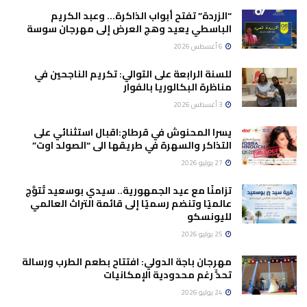
“الزردة” تفتح أبواب الذاكرة… وعبد الكريم
الباسطي يعيد وهج العرض إلى مهرجان سوسة
6 أغسطس 2026
للسنة الرابعة على التوالي: تكريم الناجحين في
مناظرة البكالوريا بالفوار
3 أغسطس 2026
يسرا المحنوش في قرطاج:اقبال استثنائي على
التذاكر والسهرة في طريقها الى “الصولد اوت”
27 يوليو 2026
تزامنًا مع عيد الجمهورية.. سيدي بوسعيد تُتوَّج
عالميًا وتنضم رسميًا إلى قائمة التراث العالمي
لليونسكو
25 يوليو 2026
مهرجان باجة الدولي: افتتاح بطعم الطرب ورسالة
تحدٍّ رغم محدودية الإمكانيات
24 يوليو 2026