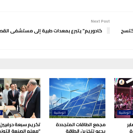
Next Post
كتسح
كادوريم” يتبرع بمعدات طبية إلى مستشفى القص
الوطنية
الوطنية
ا
بر
مجمع الطاقات المتجددة
تكريم سبعة حرفيين 
ة
يدعو لتخزين الطاقة
“معلم الصنعة التونس