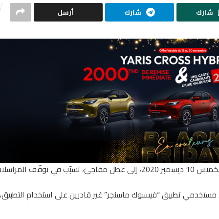
شارك
شارك
أرسل
تعرّض تطبيق ”ميسنجر” التابع لشركة “فيسبوك”، اليوم الخميس 10 ديسمبر 2020، إلى عطل مفاجئ، تسبّب في توقّف ال
 مستخدمي تطبيق “فيسبوك ماسنجر” غير قادرين على استخدام التطبيق