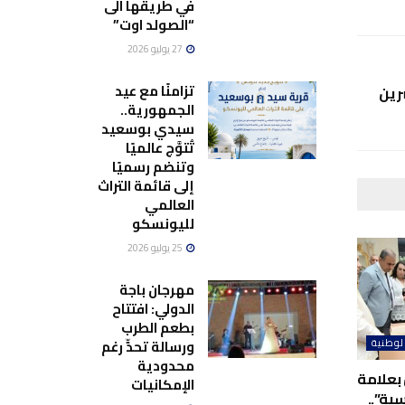
في طريقها الى
“الصولد اوت”
27 يوليو 2026
تزامنًا مع عيد
رين
الجمهورية..
سيدي بوسعيد
تُتوَّج عالميًا
وتنضم رسميًا
إلى قائمة التراث
العالمي
لليونسكو
25 يوليو 2026
مهرجان باجة
الدولي: افتتاح
بطعم الطرب
ورسالة تحدٍّ رغم
لوطنية
محدودية
بعلامة
الإمكانيات
ية”..