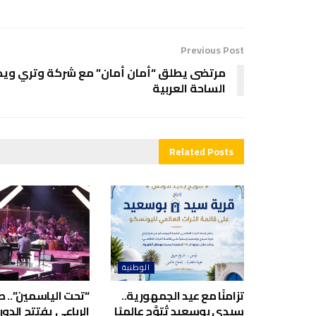
Previous Post
مرتضى يطلق “أمان أمان” مع شركة وتري وي
الساحة العربية
Related
Posts
الوطنية
تزامنًا مع عيد الجمهورية..
“تحت الياسمين”.. صا
سيدي بوسعيد تُتوَّج عالميًا
الرباعي يفتتح الدور