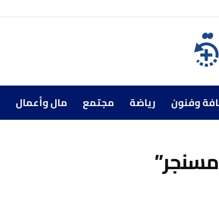
افة وفنون
رياضة
مجتمع
مال وأعمال
مسنجر”