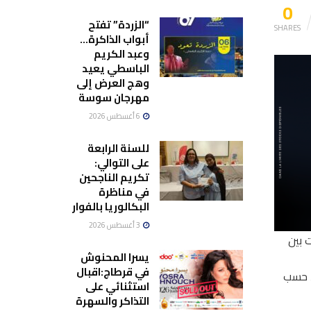
0
“الزردة” تفتح
SHARES
أبواب الذاكرة…
وعبد الكريم
الباسطي يعيد
وهج العرض إلى
مهرجان سوسة
6 أغسطس 2026
للسنة الرابعة
على التوالي:
تكريم الناجحين
في مناظرة
البكالوريا بالفوار
3 أغسطس 2026
مراسلات بين
يسرا المحنوش
في قرطاج:اقبال
، حسب
استثنائي على
التذاكر والسهرة