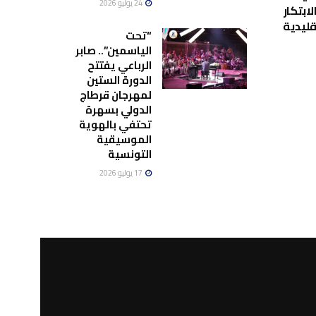
24 يوليو 2026
لابتكار
قليدية
“تحت
الياسمين”.. صابر
الرباعي يفتتح
الدورة الستين
لمهرجان قرطاج
الدولي بسهرة
تحتفي بالهوية
الموسيقية
التونسية
17 يوليو 2026