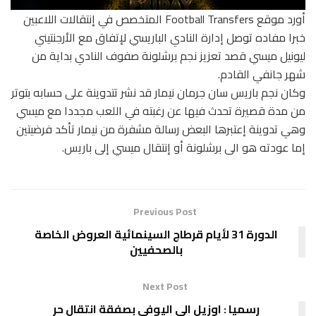
أورد موقع Football Transfers المتخصص في إنتقالات اللاعبين
خبرا مفاده توصل إدارة النادي الباريسي لإتفاق مع الأرجنتيني
ليونيل ميسي قصد تعزيز نجم برشلونة صفوف النادي بداية من
شهر جانفي القادم.
وكان نجم باريس سان جرمان نيمار قد نشر تتدوينة على حسابه بتوتر
من مدة قصيرة تحدث فيها عن رغبته في اللعب مجددا مع ميسي
وهي تدوينة إعتبرها البعض رسالة مشفرة من نيمار تأكد فرضيتين
إما عودته هو الى برشلونة أو إنتقال ميسي إلى باريس.
Previous Post
الدورة 31 لأيام قرطاج السينمائية العروض الخاصة
بالصحفيين
Next Post
رسميا : اوزيل الي اليوفي بصفقة انتقال حر