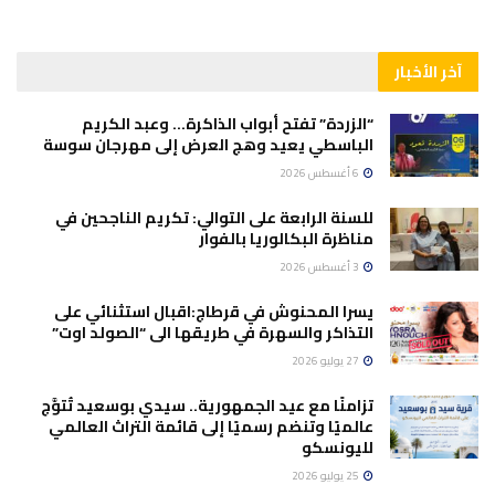
آخر الأخبار
“الزردة” تفتح أبواب الذاكرة… وعبد الكريم
الباسطي يعيد وهج العرض إلى مهرجان سوسة
6 أغسطس 2026
للسنة الرابعة على التوالي: تكريم الناجحين في
مناظرة البكالوريا بالفوار
3 أغسطس 2026
يسرا المحنوش في قرطاج:اقبال استثنائي على
التذاكر والسهرة في طريقها الى “الصولد اوت”
27 يوليو 2026
تزامنًا مع عيد الجمهورية.. سيدي بوسعيد تُتوَّج
عالميًا وتنضم رسميًا إلى قائمة التراث العالمي
لليونسكو
25 يوليو 2026