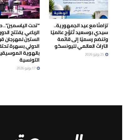
الوطنية
تزامنًا مع عيد الجمهورية..
“تحت الياسمين”.. صا
سيدي بوسعيد تُتوَّج عالميًا
الرباعي يفتتح الدور
وتنضم رسميًا إلى قائمة
الستين لمهرجان قر
التراث العالمي لليونسكو
الدولي بسهرة تحت
بالهوية الموسيقي
25 يوليو 2026
التونسية
17 يوليو 2026