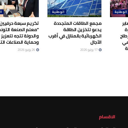
الوطنية
الوطنية
ال
بر
مجمع الطاقات المتجددة
تكريم سبعة حرفيين 
ة
يدعو لتخزين الطاقة
“معلم الصنعة التونس
طاج
الكهربائية بالمنازل في أقرب
والدولة تتجه لتعزيز ا
في
الآجال
وحماية الصناعات الت
ة
17 يوليو 2026
26 يونيو 2026
الاقسام