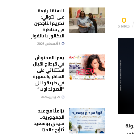
للسنة الرابعة
0
على التوالي:
تكريم الناجحين
SHARES
في مناظرة
البكالوريا بالفوار
3 أغسطس 2026
يسرا المحنوش
في قرطاج:اقبال
استثنائي على
التذاكر والسهرة
في طريقها الى
“الصولد اوت”
27 يوليو 2026
تزامنًا مع عيد
الجمهورية..
سيدي بوسعيد
ولة
تُتوَّج عالميًا
ونس