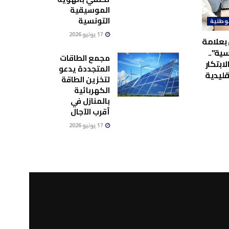
الموسيقية
التونسية
وطنية
17 يوليو 2026
بعلامة
ية”..
مجمع الطاقات
لابتكار
المتجددة يدعو
قليدية
لتخزين الطاقة
الكهربائية
بالمنازل في
أقرب الآجال
17 يوليو 2026