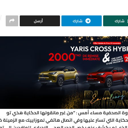
شارك
شارك
أرسل
ندوة الصحفية مساء أمس : “من غير مانقولها الحكاية هذي تو
 الحكاية التي تستر عليها وفي اتصال هاتفي لموزاييك مع الزميلة خ
 الذي لم يكشف عنه يخص الحجر الصحي الإجباري للوافدين إلى ت