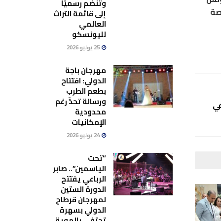
وتنضم رسميًا
صة
إلى قائمة التراث
العالمي
لليونسكو
25 يوليو 2026
مهرجان باجة
الدولي: افتتاح
بطعم الطرب
ورسالة تحدٍّ رغم
في
محدودية
الإمكانيات
24 يوليو 2026
“تحت
الياسمين”.. صابر
الرباعي يفتتح
الدورة الستين
لمهرجان قرطاج
الدولي بسهرة
تحتفي بالهوية