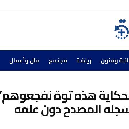
افة وفنون
رياضة
مجتمع
مال وأعمال
الحكاية هذه توة نفجعوهم”
سجله المصدح دون علمه