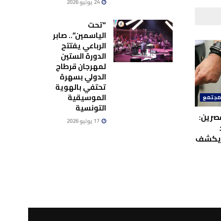
24 يوليو 2026
“تحت
الياسمين”.. صابر
الرباعي يفتتح
الدورة الستين
لمهرجان قرطاج
الدولي بسهرة
تحتفي بالهوية
الموسيقية
جتمع
التونسية
صرين:
17 يوليو 2026
ويكشف