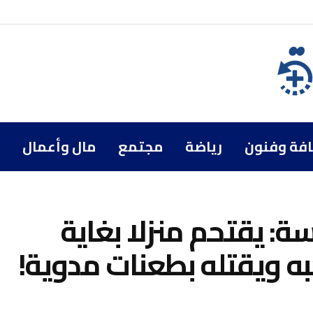
افة وفنون
رياضة
مجتمع
مال وأعمال
 يقتحم منزلا بغاية
به ويقتله بطعنات مدوية!