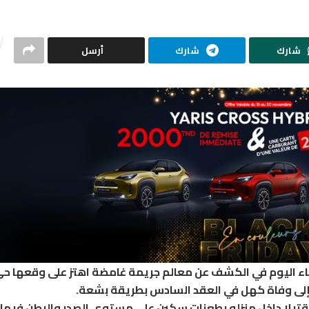
شارك
شارك
أرسل
ء اليوم في الكشف عن معالم جريمة غامضة اهتز على وقعها ح
 إلى وفاة كهل في العقد السادس بطريقة بشعة.
 قتيلا داخل منزله بطعنات سكين على مستوى الصدر والبطن فيما