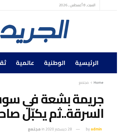
السبت, 8 أغسطس , 2026
الرئيسية
الوطنية
عالمية
ثق
Home
مجتمع
جريمة بشعة في سوسة:
السرقة..ثم يكبّل صاح
admin
by
28 ديسمبر 2020
in
مجتمع