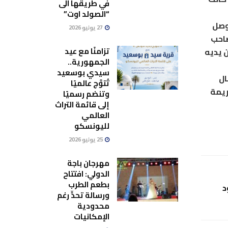
في طريقها الى
“الصولد اوت”
توصل
27 يوليو 2026
صاحب
تزامنًا مع عيد
 يديه
الجمهورية..
سيدي بوسعيد
ال
تُتوَّج عالميًا
ريمة
وتنضم رسميًا
إلى قائمة التراث
العالمي
لليونسكو
25 يوليو 2026
مهرجان باجة
الدولي: افتتاح
بطعم الطرب
د
ورسالة تحدٍّ رغم
محدودية
الإمكانيات