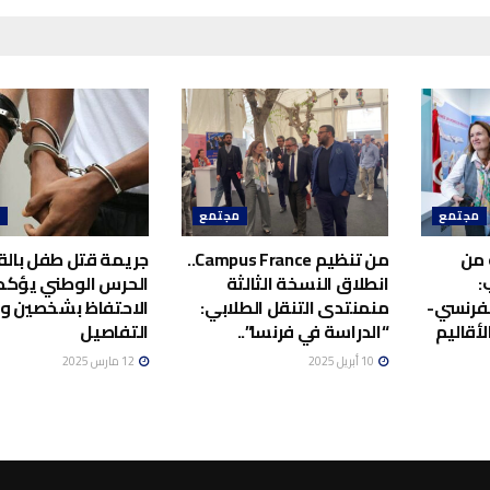
مجتمع
مجتمع
م
 من
من تنظيم Campus France..
جريمة قتل طفل بالق
:
انطلاق النسخة الثالثة
الحرس الوطني يؤكد
لفرنسي-
منمنتدى التنقل الطلابي:
الاحتفاظ بشخصين 
أقاليم
“الدراسة في فرنسا”..
التفاصيل
10 أبريل 2025
12 مارس 2025