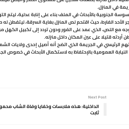
يمة في المنزل.
سة الجنوبية بالأبحاث في الملف بناء على إنابة عدلية، ليتم ال
الأحد الفارط، حيث اقتحم لص المنزل بغاية السرقة، ليتفطن له 
ه مع اللص، الذي عمد على الفور ودون تردد إلى تكبيل الكهل من
أردته قتيلا على عين المكان داخل منزله.
هم الرئيسي في الجريمة الذي اتضح أنه أصيل إحدى ولايات الشم
النيابة العمومية بالإحتفاظ به لاستكمال الأبحاث في خصوص الج
Next Post
الداخلية: هذه ملابسات وخفايا وفاة الشاب محمو
ثابت