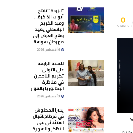
“الزردة” تفتح
0
أبواب الذاكرة…
وعبد الكريم
SHARES
الباسطي يعيد
وهج العرض إلى
مهرجان سوسة
6 أغسطس 2026
للسنة الرابعة
على التوالي:
تكريم الناجحين
في مناظرة
البكالوريا بالفوار
3 أغسطس 2026
يسرا المحنوش
في قرطاج:اقبال
ي
استثنائي على
التذاكر والسهرة
 كانت