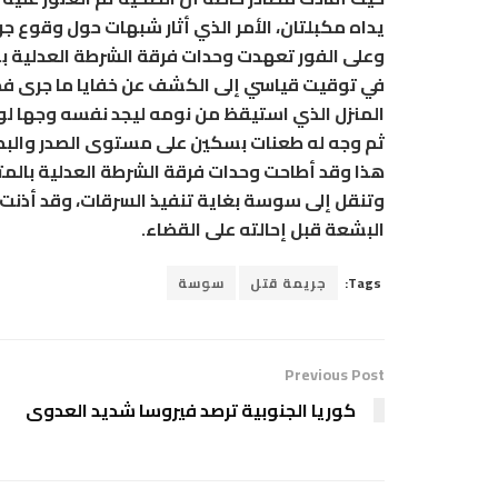
يداه مكبلتان، الأمر الذي أثار شبهات حول وقوع جر
وعلى الفور تعهدت وحدات فرقة الشرطة العدلية بسو
في توقيت قياسي إلى الكشف عن خفايا ما جرى فجر 
المنزل الذي استيقظ من نومه ليجد نفسه وجها لوج
ثم وجه له طعنات بسكين على مستوى الصدر والبطن 
هذا وقد أطاحت وحدات فرقة الشرطة العدلية بالمت
وتنقل إلى سوسة بغاية تنفيذ السرقات، وقد أذنت 
البشعة قبل إحالته على القضاء.
Tags:
جريمة قتل
سوسة
Previous Post
كوريا الجنوبية ترصد فيروسا شديد العدوى