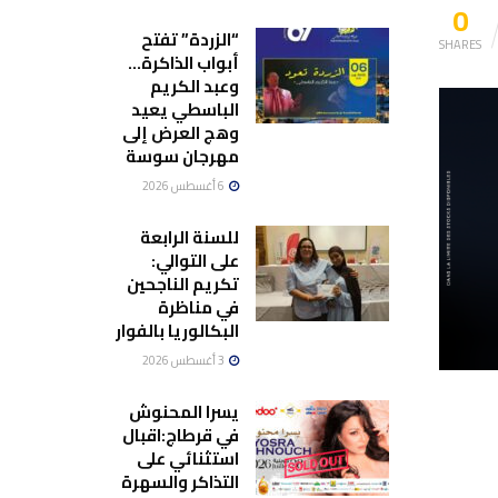
0
“الزردة” تفتح
SHARES
أبواب الذاكرة…
وعبد الكريم
الباسطي يعيد
وهج العرض إلى
مهرجان سوسة
6 أغسطس 2026
للسنة الرابعة
على التوالي:
تكريم الناجحين
في مناظرة
البكالوريا بالفوار
3 أغسطس 2026
يسرا المحنوش
في قرطاج:اقبال
استثنائي على
التذاكر والسهرة