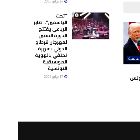
24 يوليو 2026
“تحت
الياسمين”.. صابر
الرباعي يفتتح
الدورة الستين
لمهرجان قرطاج
الدولي بسهرة
تحتفي بالهوية
عالمية
الموسيقية
التونسية
17 يوليو 2026