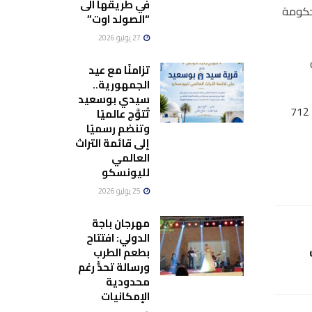
في طريقها الى
حكومة
“الصولد اوت”
27 يوليو 2026
يس
تزامنًا مع عيد
الجمهورية..
سيدي بوسعيد
وأعلن مسؤولو الصحة في اليابان تسجيل 3158 إصابة جديدة بكورونا يوم الأحد، ليرتفع إجمالي الإصابات إلى 245924 حالة بينها 712
تُتوَّج عالميًا
وتنضم رسميًا
إلى قائمة التراث
العالمي
لليونسكو
25 يوليو 2026
مهرجان باجة
الدولي: افتتاح
بطعم الطرب
ورسالة تحدٍّ رغم
محدودية
الإمكانيات