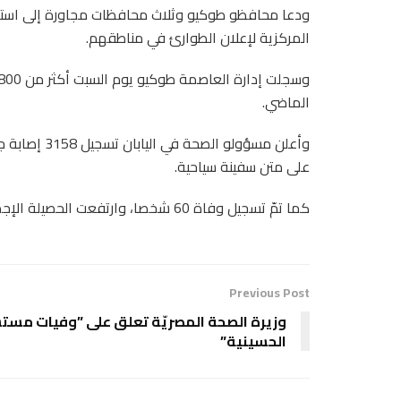
ودعا محافظو طوكيو وثلاث محافظات مجاورة إلى استجا
المركزية لإعلان الطوارئ في مناطقهم.
الماضي.
على متن سفينة سياحية.
كما تمّ تسجيل وفاة 60 شخصا، وارتفعت الحصيلة الإجمالية للوفيات إلى 3632، بينهم 13 شخصا من ركاب السفينة المذكورة.
Previous Post
وزيرة الصحة المصريّة تعلق على ”وفيات مس
الحسينية”