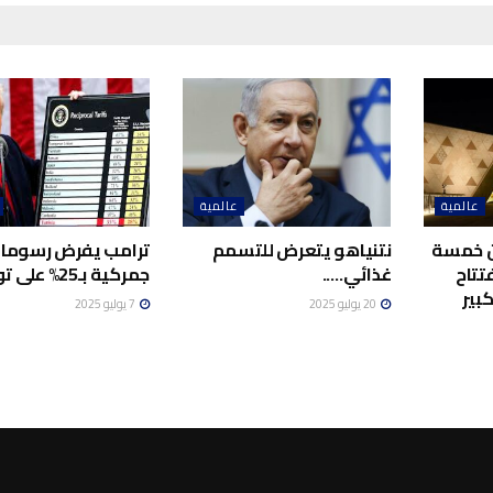
عالمية
عالمية
ن خمسة
نتنياهو يتعرض للتسمم
ترامب يفرض رسوما
فتتاح
غذائي…..
جمركية بـ25% على تونس
بير
20 يوليو 2025
7 يوليو 2025