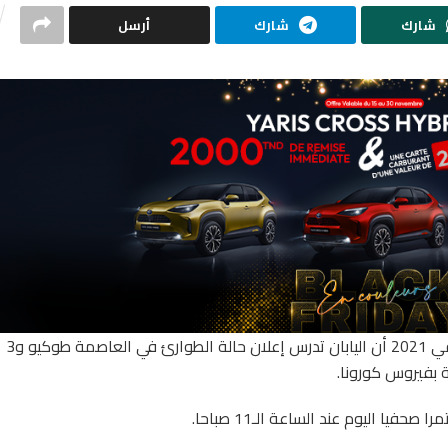
شارك
شارك
أرسل
أعلنت قناة “فوجي تي في” اليابانية اليوم الاثنين 4 جانفي 2021 أن اليابان تدرس إعلان حالة الطوارئ في العاصمة طوكيو و3
 بفيروس كورونا.
يا اليوم عند الساعة الـ11 صباحا.