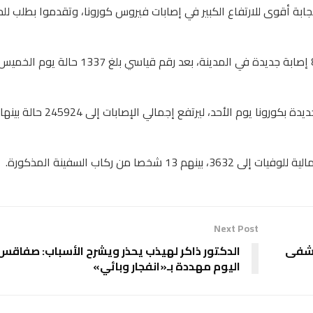
بة أقوى للارتفاع الكبير في إصابات فيروس كورونا، وتقدموا بطلب لل
وسجلت إدارة العاصمة طوكيو يوم السبت أكثر من 800 إصابة جديدة في المدينة، بعد رقم قياسي بلغ 1337 حالة يوم الخم
Next Post
تشفى
الدكتور ذاكر لهيذب يحذر ويشرح الأسباب: صفاقس
اليوم مهددة بـ«انفجار وبائي»‬