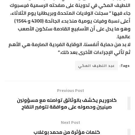
اللطيف المكي في تدوينة على صفحته الرسمية فيسبوك
جاء فيها ” سجلت الولايات المتحدة وبريطانيا يوم الثلاثاء،
أعلى نسبة وفيات يومية منذ بدء الجائحة (4300 و 1564)
وهو ما يدل على أن الأسابيع القادمة ستكون الأصعب
عالميا.
لا بد من حماية أنفسنا، الوقاية الفردية الصارمة هي الأهم
ثم تأتي الإجراءات الأخرى بعد ذلك.”
Tags:
عبد اللطيف المكي
Previous Post
كادوريم يكشف بالوثائق تواصله مع مسؤولين
صينيين وحصوله على موافقة لتوفير اللقاح
Next Post
كلمات مؤثرة من محمد بوغلاب