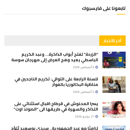
تابعونا على فايسبوك
آخر الأخبار
“الزردة” تفتح أبواب الذاكرة… وعبد الكريم
الباسطي يعيد وهج العرض إلى مهرجان سوسة
6 أغسطس 2026
للسنة الرابعة على التوالي: تكريم الناجحين في
مناظرة البكالوريا بالفوار
3 أغسطس 2026
يسرا المحنوش في قرطاج:اقبال استثنائي على
التذاكر والسهرة في طريقها الى “الصولد اوت”
27 يوليو 2026
تزامنًا مع عيد الجمهورية.. سيدي بوسعيد تُتوَّج