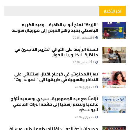
آخر الأخبار
“الزردة” تفتح أبواب الذاكرة… وعبد الكريم
الباسطي يعيد وهج العرض إلى مهرجان سوسة
6 أغسطس 2026
للسنة الرابعة على التوالي: تكريم الناجحين في
مناظرة البكالوريا بالفوار
3 أغسطس 2026
يسرا المحنوش في قرطاج:اقبال استثنائي على
التذاكر والسهرة في طريقها الى “الصولد اوت”
27 يوليو 2026
تزامنًا مع عيد الجمهورية.. سيدي بوسعيد تُتوَّج
عالميًا وتنضم رسميًا إلى قائمة التراث العالمي
لليونسكو
25 يوليو 2026
مهرجان باجة الدولي: افتتاح بطعم الطرب ورسالة