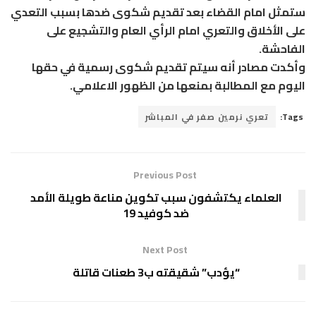
ستمثل امام القضاء بعد تقديم شكوى ضدها بسبب التعدي
على الأخلاق والتعري امام الرأي العام والتشجيع على
الفاحشة.
وأكدت مصادر أنه سيتم تقديم شكوى رسمية في حقها
اليوم مع المطالبة بمنعها من الظهور الاعلامي.
Tags:
تعري نرمين صفر في المباشر
Previous Post
العلماء يكتشفون سبب تكوين مناعة طويلة الأمد
ضد كوفيد 19
Next Post
“يؤدب” شقيقته ب3 طعنات قاتلة