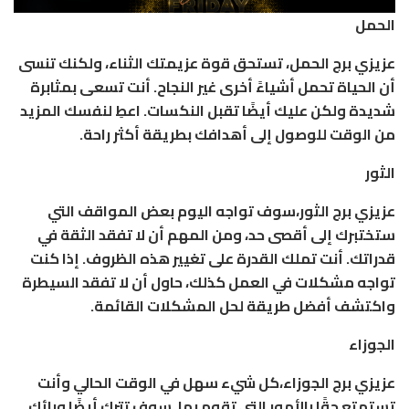
الحمل
عزيزي برج الحمل، تستحق قوة عزيمتك الثناء، ولكنك تنسى
أن الحياة تحمل أشياءً أخرى غير النجاح. أنت تسعى بمثابرة
شديدة ولكن عليك أيضًا تقبل النكسات. اعطِ لنفسك المزيد
من الوقت للوصول إلى أهدافك بطريقة أكثر راحة.
الثور
عزيزي برج الثور،سوف تواجه اليوم بعض المواقف التي
ستختبرك إلى أقصى حد، ومن المهم أن لا تفقد الثقة في
قدراتك. أنت تملك القدرة على تغيير هذه الظروف. إذا كنت
تواجه مشكلات في العمل كذلك، حاول أن لا تفقد السيطرة
واكتشف أفضل طريقة لحل المشكلات القائمة.
الجوزاء
عزيزي برج الجوزاء،كل شيء سهل في الوقت الحالي وأنت
تستمتع حقًا بالأمور التي تقوم بها. سوف تترك أيضًا ورائك