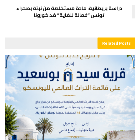
دراسة بريطانية: مادة مستخلصة من نبتة بصحراء
تونس “فعالة للغاية” ضد كورونا
Related
Posts