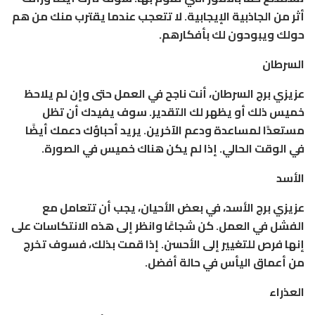
أثر من الجاذبية الإيجابية. لا تتعجب عندما يقترب منك من هم
حولك ويبوحون لك بأفكارهم.
السرطان
عزيزي برج السرطان، أنت ناجح في العمل حتى وإن لم يلاحظ
خميس ذلك أو يظهر لك التقدير. سوف يفيدك أن تظل
مستعدًا لمساعدة ودعم الآخرين. يريد أحباؤك دعمك أيضًا
في الوقت الحالي. إذا لم يكن هناك خميس في الصورة.
الأسد
عزيزي برج الأسد، في بعض الأحيان، يجب أن تتعامل مع
الفشل في العمل. كن شجاعًا وانظر إلى هذه الانتكاسات على
إنها فرص للتغيير إلى الأحسن. إذا قمت بذلك، فسوف تخرج
من أعماق اليأس في حالة أفضل.
العذراء