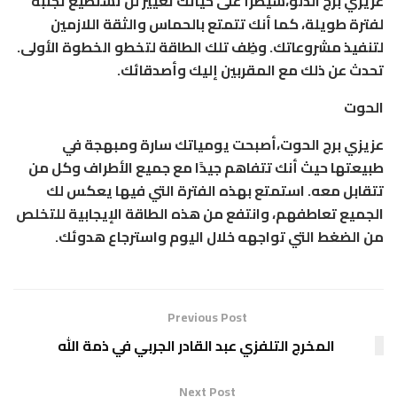
عزيزي برج الدلو،سيطرأ على حياتك تغيير لن تستطيع تجنبه
لفترة طويلة، كما أنك تتمتع بالحماس والثقة اللازمين
لتنفيذ مشروعاتك. وظِف تلك الطاقة لتخطو الخطوة الأولى.
تحدث عن ذلك مع المقربين إليك وأصدقائك.
الحوت
عزيزي برج الحوت،أصبحت يومياتك سارة ومبهجة في
طبيعتها حيث أنك تتفاهم جيدًا مع جميع الأطراف وكل من
تتقابل معه. استمتع بهذه الفترة التي فيها يعكس لك
الجميع تعاطفهم، وانتفع من هذه الطاقة الإيجابية للتخلص
من الضغط التي تواجهه خلال اليوم واسترجاع هدوئك.
Previous Post
المخرج التلفزي عبد القادر الجربي في ذمة الله
Next Post