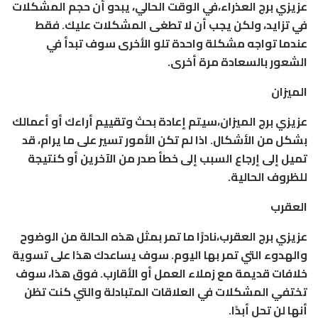
عزيزي برج العذراء،في الوقت الحالي، يبدو أن حجم المشكلات
في تزايد، ولكن يجب أن لا تطغى المشكلات عليك. فقط
عندما تواجه مشكلة واحدة تلو الأخرى سوف تبدأ في
الشعور بالسعادة مرة أخرى.
الميزان
عزيزي برج الميزان،سيتم إعادة بحث وتقييم أراءك أو أعمالك
بشكل من الأشكال. اذا لم تكن الأمور تسير على ما يرام، قد
تميل إلى إرجاع السبب إلى خطأ صدر من الآخرين أو كنتيجة
للظروف الحالية.
العقرب
عزيزي برج العقرب،نادرًا ما تمر بمثل هذه الحالة من الوضوح
والهدوء التي تمر بها اليوم. سوف يساعدك هذا على تسوية
خلافات قديمة مع زملاء العمل أو الأقارب. فوق هذا، سوف
تختفي المشكلات في العلاقات المتبادلة والتي كنت تظن
أنها لن تحل أبدًا.