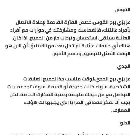
القوس
عزيزي برج القوس،خصص الفترة القادمة لإعادة الاتصال
بأفراد عائلتك، فانغماسك ومشاركتك في حوارات مع أفراد
العائلة سيلقى استحسان وترحاب حار من الجميع. اذا كان
هناك أي خلافات عائلية لم تـُحل بعد، فهناك تنبؤ بأن الآن هو
الوقت الأمثل للتوفيق وحسم الأمور.
الجدي
عزيزي برج الجدي،لوقت مناسب جدًا لجميع العلاقات
الشخصية، سواء كانت جديدة أو قديمة. سوف تجد عمليات
التواصل مع من حولك ملهمة وغنية لأفكارك الخاصة. لكن
يجب ألا تفكر فقط في المزايا التي يجلبها لك هؤلاء
المعارف.
الدلو