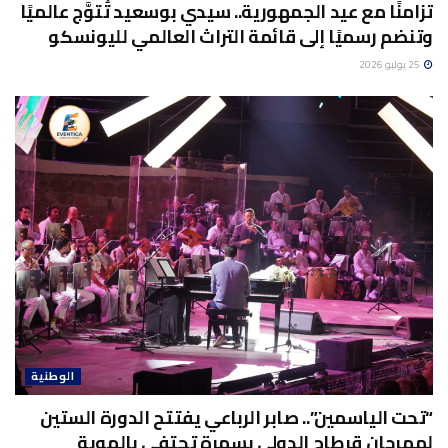
تزامنًا مع عيد الجمهورية.. سيدي بوسعيد تُتوَّج عالميًا
وتنضم رسميًا إلى قائمة التراث العالمي لليونسكو
25 يوليو 2026
الوطنية
“تحت الياسمين”.. صابر الرباعي يفتتح الدورة الستين
لمهرجان قرطاج الدولي بسهرة تحتفي بالهوية