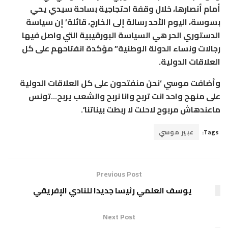
أمام أنصارها، خلال وقفة احتجاجية بساحة سيدي يحي
بسوسة، اليوم الأحد رسالة إلى الخارج، قائلة’ إن سياسة
الدستوري الحر هي السياسة البورقيبية التي واصل فيها
رجالات ونساء الدولة الوطنية” مؤكدة انفتاحهم على كل
العلاقات الدولية.
وأضافت موسي ‘نحن منفتحون على كل العلاقات الدولية
على منهج واحد انت تربح وانا نربح والشعب يربح…تونس
ماعندهاش مربوح لاحلت لا ربطت بيناتنا’.
Tags:
عبير موسي
Previous Post
يوسف العلمي رئيسا جديدا للنادي الإفريقي
Next Post