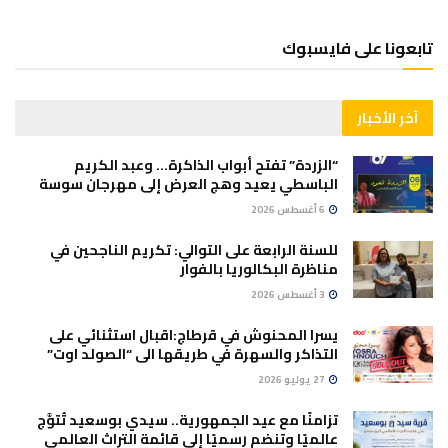
تابعونا على فايسبوك
آخر الأخبار
“الزردة” تفتح أبواب الذاكرة… وعبد الكريم
الباسطي يعيد وهج العرض إلى مهرجان سوسة
6 أغسطس 2026
للسنة الرابعة على التوالي: تكريم الناجحين في
مناظرة البكالوريا بالفوار
3 أغسطس 2026
يسرا المحنوش في قرطاج:اقبال استثنائي على
التذاكر والسهرة في طريقها الى “الصولد اوت”
27 يوليو 2026
تزامنًا مع عيد الجمهورية.. سيدي بوسعيد تُتوَّج
عالميًا وتنضم رسميًا إلى قائمة التراث العالمي