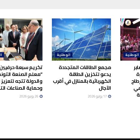
الوطنية
الوطنية
ال
بر
مجمع الطاقات المتجددة
تكريم سبعة حرفيين 
ة
يدعو لتخزين الطاقة
“معلم الصنعة التونس
طاج
الكهربائية بالمنازل في أقرب
والدولة تتجه لتعزيز ا
في
الآجال
وحماية الصناعات الت
ة
17 يوليو 2026
26 يونيو 2026