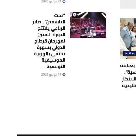
24 يوليو 2026
“تحت
الياسمين”.. صابر
الرباعي يفتتح
الدورة الستين
لمهرجان قرطاج
الدولي بسهرة
تحتفي بالهوية
وطنية
الموسيقية
بعلامة
التونسية
ية”..
17 يوليو 2026
لابتكار
قليدية