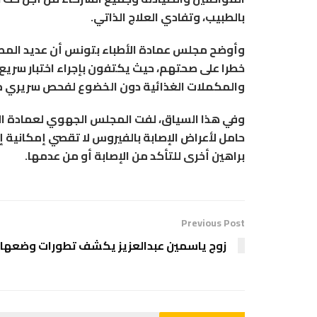
بالطبيب، وتفادي العلاج الذاتي.
وأوضح مجلس عمادة الأطباء بتونس أن عديد المصابي
خطرا على صحتهم، حيث يكتفون بإجراء اختبار سري
والمكملات الغذائية دون الخضوع لفحص سريري مد
وفي هذا السياق، لفت المجلس الجهوي لعمادة الأ
حامل لأعراض الإصابة بالفيروس لا تقصي إمكانية إ
براهين أخرى للتأكد من الإصابة أو من عدمها.
Previous Post
زوج ياسمين عبدالعزيز يكشف تطورات وضعها