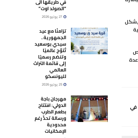
في طريقها الى
“الصولد اوت”
27 يوليو 2026
 يشكل
ية
تزامنًا مع عيد
الجمهورية..
سيدي بوسعيد
تُتوَّج عالميًا
خص
وتنضم رسميًا
عدة
إلى قائمة التراث
العالمي
لليونسكو
25 يوليو 2026
مهرجان باجة
الدولي: افتتاح
 في
بطعم الطرب
ورسالة تحدٍّ رغم
محدودية
الإمكانيات