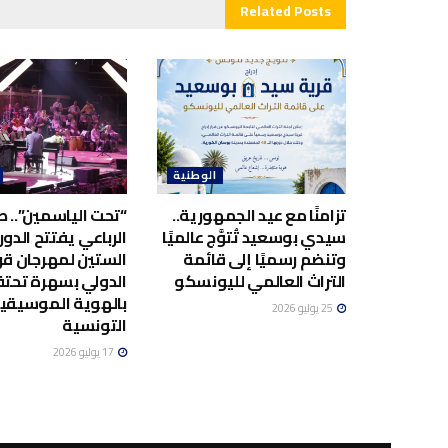
Related
Posts
الوطنية
تزامنًا مع عيد الجمهورية..
“تحت الياسمين”.. صا
سيدي بوسعيد تُتوَّج عالميًا
الرباعي يفتتح الدور
وتنضم رسميًا إلى قائمة
الستين لمهرجان قر
التراث العالمي لليونسكو
الدولي بسهرة تحت
بالهوية الموسيقي
25 يوليو 2026
التونسية
17 يوليو 2026