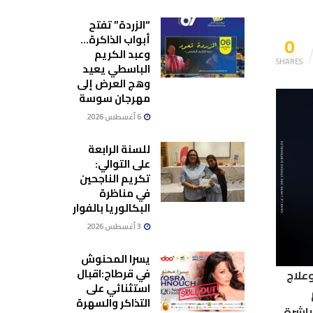
“الزردة” تفتح
0
أبواب الذاكرة…
وعبد الكريم
SHARES
الباسطي يعيد
وهج العرض إلى
مهرجان سوسة
6 أغسطس 2026
للسنة الرابعة
على التوالي:
تكريم الناجحين
في مناظرة
البكالوريا بالفوار
3 أغسطس 2026
يسرا المحنوش
في قرطاج:اقبال
هوي لعمادة الأطباء بتونس، في بيان من خطورة ما يمكن أن يخلفه تأخر تشخيص مرض كوفيد 19 وعلاج
استثنائي على
التذاكر والسهرة
باشرة