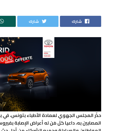
شارك
شارك
المصابين به، داعيا كلَ مَن له أعراض الإصابة بفي
المواطنين والصيادلة وجميع الشركاء من أجل حث كل