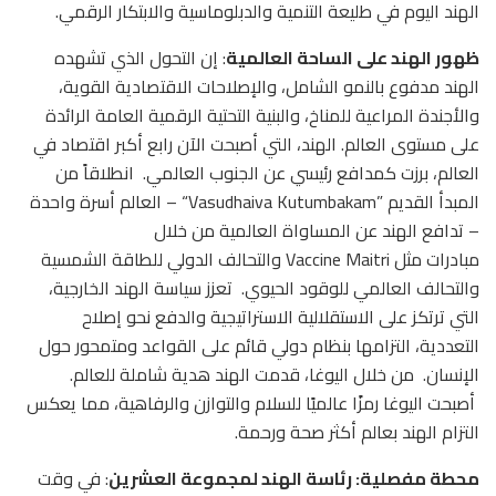
الهند اليوم في طليعة التنمية والدبلوماسية والابتكار الرقمي.
ظهور الهند على الساحة العالمية
: إن التحول الذي تشهده
الهند مدفوع بالنمو الشامل، والإصلاحات الاقتصادية القوية،
والأجندة المراعية للمناخ، والبنية التحتية الرقمية العامة الرائدة
على مستوى العالم. الهند، التي أصبحت الآن رابع أكبر اقتصاد في
العالم، برزت كمدافع رئيسي عن الجنوب العالمي. انطلاقاً من
المبدأ القديم ”Vasudhaiva Kutumbakam“ – العالم أسرة واحدة
– تدافع الهند عن المساواة العالمية من خلال
مبادرات مثل Vaccine Maitri والتحالف الدولي للطاقة الشمسية
والتحالف العالمي للوقود الحيوي. تعزز سياسة الهند الخارجية،
التي ترتكز على الاستقلالية الاستراتيجية والدفع نحو إصلاح
التعددية، التزامها بنظام دولي قائم على القواعد ومتمحور حول
الإنسان. من خلال اليوغا، قدمت الهند هدية شاملة للعالم.
أصبحت اليوغا رمزًا عالميًا للسلام والتوازن والرفاهية، مما يعكس
التزام الهند بعالم أكثر صحة ورحمة.
محطة مفصلية: رئاسة الهند لمجموعة العشرين
: في وقت