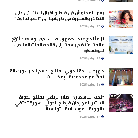
3 أغسطس 2026
يسرا المحنوش في قرطاج:اقبال استثنائي على
التذاكر والسهرة في طريقها الى “الصولد اوت”
27 يوليو 2026
تزامنًا مع عيد الجمهورية.. سيدي بوسعيد تُتوَّج
عالميًا وتنضم رسميًا إلى قائمة التراث العالمي
لليونسكو
25 يوليو 2026
مهرجان باجة الدولي: افتتاح بطعم الطرب ورسالة
تحدٍّ رغم محدودية الإمكانيات
24 يوليو 2026
“تحت الياسمين”.. صابر الرباعي يفتتح الدورة
الستين لمهرجان قرطاج الدولي بسهرة تحتفي
بالهوية الموسيقية التونسية
17 يوليو 2026