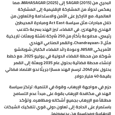
البحري من SAGAR (2015) إلى MAHASAGAR (2025)، مما
يعكس تحولًا من المشاركة الإقليمية إلى المشاركة
العالمية، مع التركيز على الأمن والاستدامة والتعاون من
خلال مبادرات مثل سياسة Act East ومبادرة المحيطين
الهندي والهادئ. في الفضاء، تبرز الهند بسرعة كلاعب
رئيسي، مدفوعة بأكثر من 250 شركة ناشئة وبعثات تاريخية
مثل Chandrayaan-3، والقمر الصناعي الهندي
الأمريكي NISAR، وعودة رائد الفضاء الكابتن شوبانشو
شوكلا من محطة الفضاء الدولية في يوليو 2025. مع خطط
لإنشاء محطة فضائية بحلول عام 2035 وبعثة إلى القمر
بحلول عام 2040، ترسم الهند مسارًا جريئًا نحو اقتصاد فضائي
بقيمة 40 مليار دولار.
حزم في مواجهة الإرهاب، وقوة في التنمية
: ترتكز سياسة
الهند في مكافحة الإرهاب بقوة على مبدأ عدم التسامح
مطلقاً مع الإرهاب بجميع أشكاله ومظاهره. وتؤكد
باستمرار على الحاجة إلى تعاون دولي قوي لتفكيك الشبكات
الإرهابية ومحاسبة من يدعمونها.