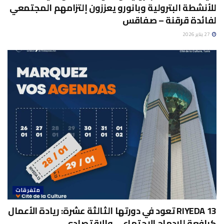
للأنشطة البترولية وبانورو يعززون إلتزامهم المجتمعي
لفائدة قرقنة – صفاقس
27 يناير 2026
متفرقات
RIYEDA 13 تعود في دورتها الثالثة عشرة: ريادة الأعمال
كرافعة للإدماج الاجتماعي والاقتصادي