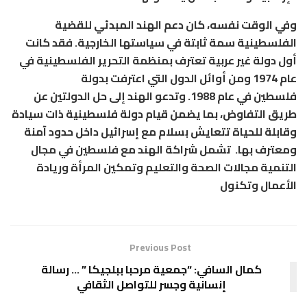
وفي الوقت نفسه، كان دعم الهند المبدئي للقضية
الفلسطينية سمة ثابتة في سياستها الخارجية. فقد كانت
أول دولة غير عربية تعترف بمنظمة التحرير الفلسطينية في
عام 1974 ومن أوائل الدول التي اعترفت بدولة
فلسطين في عام 1988. وتدعو الهند إلى حل الدولتين عن
طريق التفاوض، بما يضمن قيام دولة فلسطينية ذات سيادة
وقابلة للحياة تتعايش بسلام مع إسرائيل داخل حدود آمنة
ومعترف بها. تشمل شراكة الهند مع فلسطين في مجال
التنمية مجالات الصحة والتعليم وتمكين المرأة وريادة
الأعمال وتكنول
Previous Post
كمال السافي: “جمعية مرحبا ببلجيكا ” … رسالة
إنسانية وجسر للتواصل الثقافي