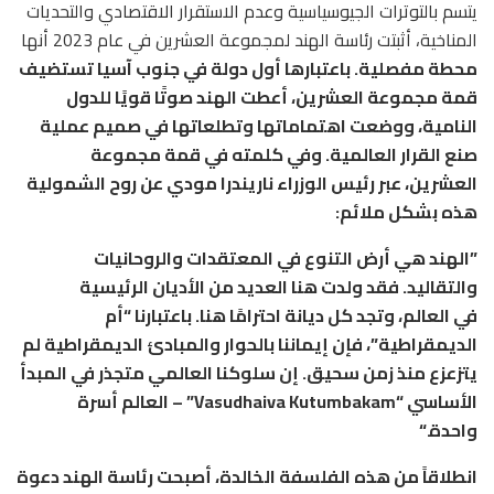
يتسم بالتوترات الجيوسياسية وعدم الاستقرار الاقتصادي والتحديات
المناخية، أثبتت رئاسة الهند لمجموعة العشرين في عام 2023 أنها
محطة مفصلية. باعتبارها أول دولة في جنوب آسيا تستضيف
قمة مجموعة العشرين، أعطت الهند صوتًا قويًا للدول
النامية، ووضعت اهتماماتها وتطلعاتها في صميم عملية
صنع القرار العالمية. وفي كلمته في قمة مجموعة
العشرين، عبر رئيس الوزراء ناريندرا مودي عن روح الشمولية
هذه بشكل ملائم:
”
الهند هي أرض التنوع في المعتقدات والروحانيات
والتقاليد
. فقد ولدت هنا العديد من الأديان الرئيسية
في العالم، وتجد كل ديانة احترامًا هنا. باعتبارنا “أم
الديمقراطية”، فإن إيماننا بالحوار والمبادئ الديمقراطية لم
يتزعزع منذ زمن سحيق. إن سلوكنا العالمي متجذر في المبدأ
الأساسي “Vasudhaiva Kutumbakam” – العالم أسرة
واحدة.“
انطلاقاً من هذه الفلسفة الخالدة، أصبحت رئاسة الهند دعوة