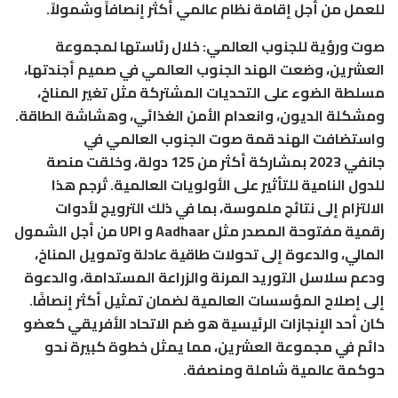
للعمل من أجل إقامة نظام عالمي أكثر إنصافاً وشمولاً.
صوت ورؤية للجنوب العالمي
: خلال رئاستها لمجموعة
العشرين، وضعت الهند الجنوب العالمي في صميم أجندتها،
مسلطة الضوء على التحديات المشتركة مثل تغير المناخ،
ومشكلة الديون، وانعدام الأمن الغذائي، وهشاشة الطاقة.
واستضافت الهند قمة صوت الجنوب العالمي في
جانفي 2023 بمشاركة أكثر من 125 دولة، وخلقت منصة
للدول النامية للتأثير على الأولويات العالمية. تُرجم هذا
الالتزام إلى نتائج ملموسة، بما في ذلك الترويج لأدوات
رقمية مفتوحة المصدر مثل Aadhaar و UPI من أجل الشمول
المالي، والدعوة إلى تحولات طاقية عادلة وتمويل المناخ،
ودعم سلاسل التوريد المرنة والزراعة المستدامة، والدعوة
إلى إصلاح المؤسسات العالمية لضمان تمثيل أكثر إنصافًا.
كان أحد الإنجازات الرئيسية هو ضم الاتحاد الأفريقي كعضو
دائم في مجموعة العشرين، مما يمثل خطوة كبيرة نحو
حوكمة عالمية شاملة ومنصفة.