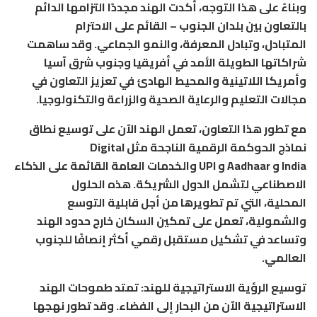
وبناءً على هذا التوجه، أكدت الهند مجددًا التزامها الدائم
بالتعاون بين بلدان الجنوب – القائم على الاحترام
المتبادل، وتبادل المعرفة، والنمو الجماعي. وقد ساهمت
شراكاتها الطويلة الأمد في أفريقيا وجنوب شرق آسيا
وأمريكا اللاتينية والمحيط الهادئ في تعزيز التعاون في
مجالات التعليم والرعاية الصحية والزراعة والتكنولوجيا.
مع تطور هذا التعاون، تعمل الهند الآن على توسيع نطاق
نماذج الحوكمة الرقمية الناجحة مثل Digital
India و Aadhaar و UPI والخدمات العامة القائمة على الذكاء
الاصطناعي لتشمل الدول الشريكة. هذه الحلول
المحلية، التي تم تطويرها من أجل قابلية التوسع
والشمولية، تعمل على تمكين السكان خارج حدود الهند
وتساعد في تشكيل مستقبل رقمي أكثر إنصافًا للجنوب
العالمي.
توسيع الرؤية الاستراتيجية للهند
: تمتد طموحات الهند
الاستراتيجية الآن من البحار إلى الفضاء. وقد تطور نهجها