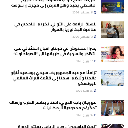
الباسطي يعيد وهج العرض إلى مهرجان سوسة
6 أغسطس 2026
للسنة الرابعة على التوالي: تكريم الناجحين في
مناظرة البكالوريا بالفوار
3 أغسطس 2026
يسرا المحنوش في قرطاج:اقبال استثنائي على
التذاكر والسهرة في طريقها الى “الصولد اوت”
27 يوليو 2026
تزامنًا مع عيد الجمهورية.. سيدي بوسعيد تُتوَّج
عالميًا وتنضم رسميًا إلى قائمة التراث العالمي
لليونسكو
25 يوليو 2026
مهرجان باجة الدولي: افتتاح بطعم الطرب ورسالة
تحدٍّ رغم محدودية الإمكانيات
24 يوليو 2026
“تحت الياسمين”.. صابر الرباعي يفتتح الدورة