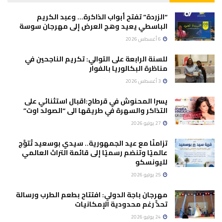
“الزردة” تفتح أبواب الذاكرة… وعبد الكريم
الباسطي يعيد وهج العرض إلى مهرجان سوسة
6 أغسطس 2026
للسنة الرابعة على التوالي: تكريم الناجحين في
مناظرة البكالوريا بالفوار
3 أغسطس 2026
يسرا المحنوش في قرطاج:اقبال استثنائي على
التذاكر والسهرة في طريقها الى “الصولد اوت”
27 يوليو 2026
تزامنًا مع عيد الجمهورية.. سيدي بوسعيد تُتوَّج
عالميًا وتنضم رسميًا إلى قائمة التراث العالمي
لليونسكو
25 يوليو 2026
مهرجان باجة الدولي: افتتاح بطعم الطرب ورسالة
تحدٍّ رغم محدودية الإمكانيات
24 يوليو 2026