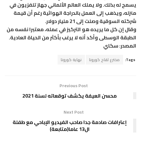
يسمح له بذلك. ولا يملك العالم الألماني جهاز تلفزيون في
منزله، ويذهب إلى العمل بالدراجة الهوائية رغم أن قيمة
شركته السوقية وصلت إلى 21 مليار دولار.
وقال إن كل ما يريده هو التركيز في عمله، معتبرا نفسه من
الطبقة الوسطى وأكد أنه لا يرغب بأكثر من الحياة العادية.
المصدر: سكاي
Tags:
مخترع لقاح كورونا
نهاية كورونا
Previous Post
محسن العيفة يكشف توقعاته لسنة 2021
Next Post
إعترافات صادمة جدا صاحب الفيديو الإباحي مع طفلة
ال13 عاما(متابعة)