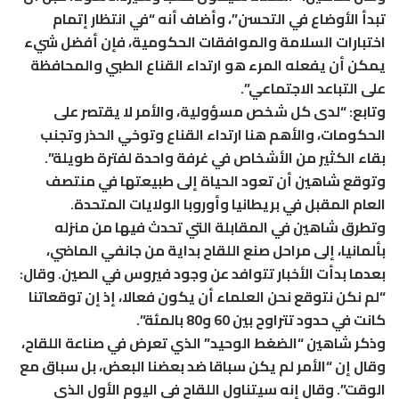
تبدأ الأوضاع في التحسن”، وأضاف أنه “في انتظار إتمام
اختبارات السلامة والموافقات الحكومية، فإن أفضل شيء
يمكن أن يفعله المرء هو ارتداء القناع الطبي والمحافظة
على التباعد الاجتماعي”.
وتابع: “لدى كل شخص مسؤولية، والأمر لا يقتصر على
الحكومات، والأهم هنا ارتداء القناع وتوخي الحذر وتجنب
بقاء الكثير من الأشخاص في غرفة واحدة لفترة طويلة”.
وتوقع شاهين أن تعود الحياة إلى طبيعتها في منتصف
العام المقبل في بريطانيا وأوروبا الولايات المتحدة.
وتطرق شاهين في المقابلة التي تحدث فيها من منزله
بألمانيا، إلى مراحل صنع اللقاح بداية من جانفي الماضي،
بعدما بدأت الأخبار تتوافد عن وجود فيروس في الصين. وقال:
“لم نكن نتوقع نحن العلماء أن يكون فعالا، إذ إن توقعاتنا
كانت في حدود تتراوح بين 60 و80 بالمئة”.
وذكر شاهين “الضغط الوحيد” الذي تعرض في صناعة اللقاح،
وقال إن “الأمر لم يكن سباقا ضد بعضنا البعض، بل سباق مع
الوقت”. وقال إنه سيتناول اللقاح في اليوم الأول الذي