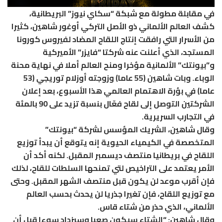
في مقابلة مطولة مع شبكة “سكاي نيوز” البريطانية،
كشف العالم الألماني ذو الأصل التركي أوغور شاهين، كثيرا
من الأسرار التي رافقت إنتاج اللقاح المضاد لفيروس كورونا
المستجد، الذي أعلنت عنه شركتا “فايزر” الأميركية
و”بيونتك” الألمانية مؤخرا ومنح العالم أملا في نهاية محنة
الوباء. وبات شاهين (55 عاما) وزوجته أوزلام توريجي (53
عاما) في بؤرة الاهتمام العالمي هذا الأسبوع، بعد إعلان
الشركتين التوصل إلى لقاح فعّال بنسبة تزيد على 90 بالمئة
في التجارب السريرية.
وقال شاهين، الشريك المؤسس لشركة “بيونتك”
المتخصصة في الكيمياء الحيوية إنه يتوقع أن يبدأ توزيع
اللقاح في بريطانيا منتصف ديسمبر المقبل. لكنه أكد أن
الأمر يعتمد على التراخيص لتي تمنحها السلطات للقاح، لذلك
فإن أقرب موعد لن يكون قبل منتصف الشهر المقبل. وحتى
مع توزيع اللقاح، فإن تغيرا جذريا لن يحدث بحسب العالم
الألماني، الذي حذر من شتاء قاس.
وقال شاهين: “الشتاء سيكون صعبا وسيزداد سوءا قبل أن