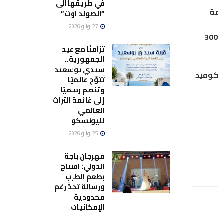
في طريقها الى
ومة
“الصولد اوت”
27 يوليو 2026
رة بالإضافة لتوفير أكثر أسرة الاكسيجين في المستشفيات العمومية، أنقذت على الأقل 3000
تزامنًا مع عيد
الجمهورية..
سيدي بوسعيد
لكوفيد
تُتوَّج عالميًا
وتنضم رسميًا
إلى قائمة التراث
العالمي
لليونسكو
25 يوليو 2026
مهرجان باجة
الدولي: افتتاح
بطعم الطرب
ورسالة تحدٍّ رغم
محدودية
الإمكانيات