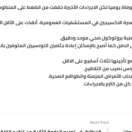
نا ولمدة ثلاث اسابيع نسجل في معدل 50 إلى 60 وفاة يوميا لكن الاجراءات الأخيرة خففت من الضغط على المنظ
كما ساهمت التدابير الأخي
لمعنية بروتوكول صحي موحد ودقيق.
الدفن كما أصبح بالإمكان إعادة جثامين التونسيين المتوفين با
 تأجيلها لثلاث أسابيع على الاقل.
حاب الأمراض المزمنة والطواقم الصحية.
 من التزم بالاجراءات.
Next Post
عات
الانطلاق في توزيع الدفعة الثانية من تلقيح النزلة