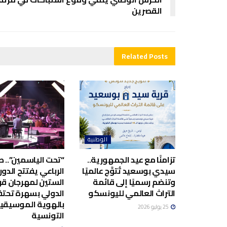
القصرين
Related
Posts
الوطنية
تزامنًا مع عيد الجمهورية..
“تحت الياسمين”.. صا
سيدي بوسعيد تُتوَّج عالميًا
الرباعي يفتتح الدور
وتنضم رسميًا إلى قائمة
الستين لمهرجان قر
التراث العالمي لليونسكو
الدولي بسهرة تحت
بالهوية الموسيقي
25 يوليو 2026
التونسية