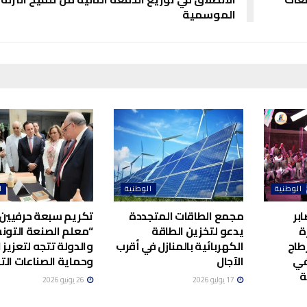
الموسمية
الوطنية
الوطنية
ا
بر
مجمع الطاقات المتجددة
تكريم سبعة حرفيين 
ة
يدعو لتخزين الطاقة
“معلم الصنعة التونس
طاج
الكهربائية بالمنازل في أقرب
والدولة تتجه لتعزيز ا
في
الآجال
وحماية الصناعات الت
ة
17 يوليو 2026
26 يونيو 2026