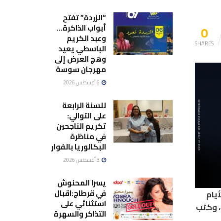
“الزردة” تفتح
0
أبواب الذاكرة…
وعبد الكريم
SHARES
الباسطي يعيد
وهج العرض إلى
مهرجان سوسة
6 أغسطس 2026
للسنة الرابعة
على التوالي:
تكريم الناجحين
في مناظرة
البكالوريا بالفوار
3 أغسطس 2026
يسرا المحنوش
في قرطاج:اقبال
يام
استثنائي على
، وكتب
التذاكر والسهرة