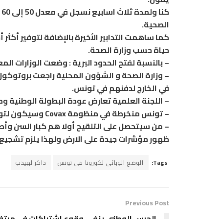
ك
الصحية.
حياة حسب وزارة الصحة.
– بالنسبة لفتح الحدود البرية : وضعت الوزارات ا
– وزارة الصحة و الشؤون المحلية راجعت بروتوكول 
في الخارج لدفنهم في تونس.
– اللجنة العلمية تعارض عودة البطولة الوطنية ومع
– تونس منخرطة في منظومة Covax وسيكون لتونس نصيب من التلاقيح.
– من سيتحصل على التلقيح أولا هم كبار السن وأص
ظهور مؤشرات جيدة على الارض ولهذا يلزم تشجيع كل
Tags:
الوضع الوبائي لكورونا في تونس
ذاكر لهيذب
Previous Post
الحرس الوطني ينفي وقوع اشتباكات في مرتف