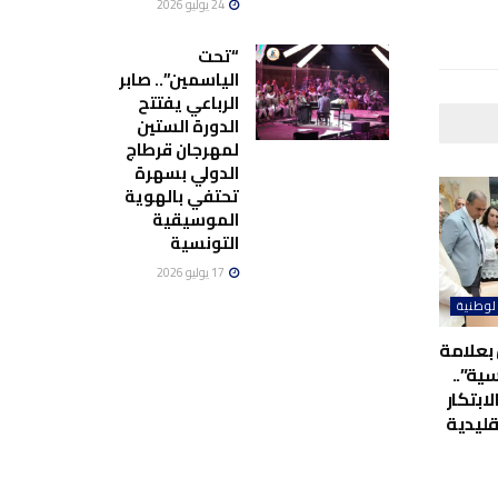
24 يوليو 2026
“تحت
الياسمين”.. صابر
الرباعي يفتتح
الدورة الستين
لمهرجان قرطاج
الدولي بسهرة
تحتفي بالهوية
الموسيقية
التونسية
17 يوليو 2026
لوطنية
بعلامة
ية”..
لابتكار
قليدية