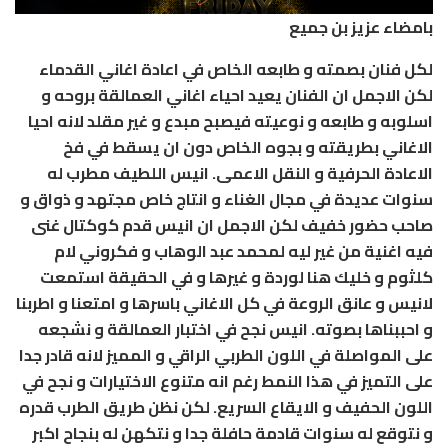
بامضاء عزيز بن جميع
لكل فنان بصمته و طابعه الخاص في اعادة اغاني القدماء
لكن الاجمل ان الفنان يعيد احياء اغاني العمالقة بروحه و
اسلوبه و طابعه و نوعيته فيصبح مبدع و غير مقلد لانه احيا
الاغاني بطريقته و بجوه الخاص دون ان يسقط في فخ
الاعادة الحرفية و النقل الاعمى. انيس اللطيف مطرب له
سنوات عديدة في مجال الغناء و انتاج خاص مجتهد و ذواق و
صاحب حضور خفيف لكن الاجمل ان انيس قدم كوكتال غنى
فيه اغنية من غير ليه لمحمد عبد الوهاب و فكروني لام
كلثوم و خليك هنا لوردة و غيرها و في الحقيقة استمعت
لانيس و عانق الروعة في كل الاغاني باسرها و امتعنا و اطربنا
و احببناها بصوته. انيس نجح في اختبار العمالقة و نشجعه
على المواصلة في اللون الطربي الراقي و المميز لانه قادر جدا
على التميز في هذا النمط رغم انه متنوع الاختيارات و نجح في
اللون الحفيف و الايقاع السريع. لكن نظن طريق الطرب قدره
و نتوقع له سنوات قادمة حافلة جدا و نتكهن له بنجاح اكبر