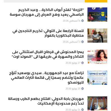
“الزردة” تفتح أبواب الذاكرة… وعبد الكريم
الباسطي يعيد وهج العرض إلى مهرجان سوسة
6 أغسطس 2026
للسنة الرابعة على التوالي: تكريم الناجحين في
مناظرة البكالوريا بالفوار
3 أغسطس 2026
يسرا المحنوش في قرطاج:اقبال استثنائي على
التذاكر والسهرة في طريقها الى “الصولد اوت”
27 يوليو 2026
تزامنًا مع عيد الجمهورية.. سيدي بوسعيد تُتوَّج
عالميًا وتنضم رسميًا إلى قائمة التراث العالمي
لليونسكو
25 يوليو 2026
مهرجان باجة الدولي: افتتاح بطعم الطرب ورسالة
تحدٍّ رغم محدودية الإمكانيات
24 يوليو 2026