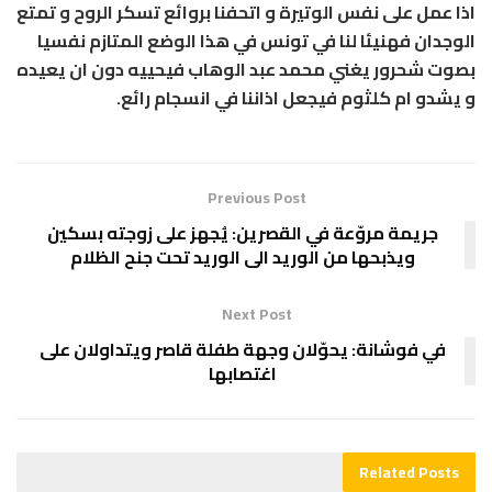
اذا عمل على نفس الوتيرة و اتحفنا بروائع تسكر الروح و تمتع
الوجدان فهنيئا لنا في تونس في هذا الوضع المتازم نفسيا
بصوت شحرور يغني محمد عبد الوهاب فيحييه دون ان يعيده
و يشدو ام كلثوم فيجعل اذاننا في انسجام رائع.
Previous Post
جريمة مروّعة في القصرين: يُجهز على زوجته بسكين
ويذبحها من الوريد الى الوريد تحت جنح الظلام
Next Post
في فوشانة: يحوّلان وجهة طفلة قاصر ويتداولان على
اغتصابها
Related
Posts