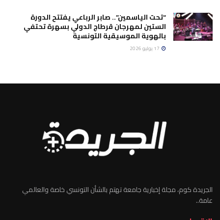
“تحت الياسمين”.. صابر الرباعي يفتتح الدورة
الستين لمهرجان قرطاج الدولي بسهرة تحتفي
بالهوية الموسيقية التونسية
17 يوليو 2026
الجريدة كوم، مجلة إخبارية جامعة تهتم بالشأن التونسي خاصة والعالمي
عامة..