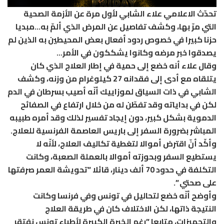
تحدّث الاعلامي علاء الشابي لأول مرة عن الأزمة الصحية
التي مرّ بها، وكشف تفاصيل عن المرض الذي ألمّ به…مبديا
حزنا كبيرا في خصوص ردود أفعال بعض المحيطين به الذين لم
يصدقوا خبر مرضه وكانوا يشككون في الأمر…
وقال علاء أنه خضع إلى حمية في إطار العلاج الذي كان
يتلقاه مع أدى إلى فقدانه 27 كيلوغرام من وزنه، وكشف
الشابي في ذات السياق لموزاييك أنّه أصيب بسرطان في الدم
لكن في بداياته وقد تفطّن له من خلال ارتفاع في الصفائح
الدموية بشكل كبير، دون إيجاد تفسير لذلك وقد أمره طبيبه
المباشر بضرورة السفر إلى باريس العاصمة الفرنسية للعلاج.
وأكّد أنّ اقترض أموالا لتغطية تكاليف العلاج، لأنّه لا
يستطيع السفر وبحوزته أموالا بالعملة الصعبة، وكانت
التكلفة في حدود 70 ألف دينار، قائلا ”تحويشة العمر صرفتها
على صحتي ”.
وأوضح أنّه خضع لتحاليل في تونس وفي فرنسا وكانت
النتيجة ذاتها، لكن الاختلاف كان في طريقة العلاج
والتجهيزات، متابعا ”رغم الخبرة الكبيرة لأطباء تونس نفتقر