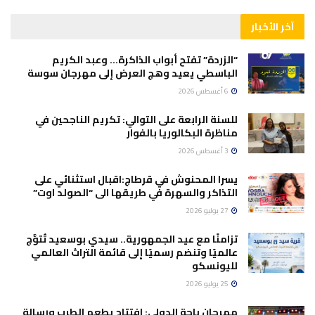
آخر الأخبار
“الزردة” تفتح أبواب الذاكرة… وعبد الكريم
الباسطي يعيد وهج العرض إلى مهرجان سوسة
6 أغسطس 2026
للسنة الرابعة على التوالي: تكريم الناجحين في
مناظرة البكالوريا بالفوار
3 أغسطس 2026
يسرا المحنوش في قرطاج:اقبال استثنائي على
التذاكر والسهرة في طريقها الى “الصولد اوت”
27 يوليو 2026
تزامنًا مع عيد الجمهورية.. سيدي بوسعيد تُتوَّج
عالميًا وتنضم رسميًا إلى قائمة التراث العالمي
لليونسكو
25 يوليو 2026
مهرجان باجة الدولي: افتتاح بطعم الطرب ورسالة