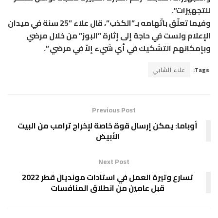
للتجهيزات”.
وفيما تعلّق باتّهامه بـ”الكذب”، قال علاء ”25 سنة في ميدان
الإعلام ولست في حاجة إلى إثارة ”البوز” من خلال مرضي
وبإمكانهم التشكيك في أي شيء إلاّ في مرضي ”.
Tags:
علاء الشابي
Previous Post
أوباما: يمكن إرسال قوة خاصة لإخراج ترامب من البيت
الأبيض
Next Post
تسارع وتيرة العمل في استادات مونديال قطر 2022
قبل عامين من انطلاق المنافسات