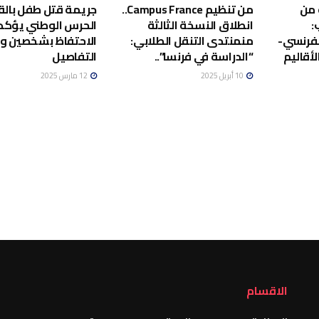
 من
من تنظيم Campus France..
جريمة قتل طفل بالق
:
انطلاق النسخة الثالثة
الحرس الوطني يؤكد
لفرنسي-
منمنتدى التنقل الطلابي:
الاحتفاظ بشخصين 
أقاليم
“الدراسة في فرنسا”..
التفاصيل
10 أبريل 2025
12 مارس 2025
الاقسام