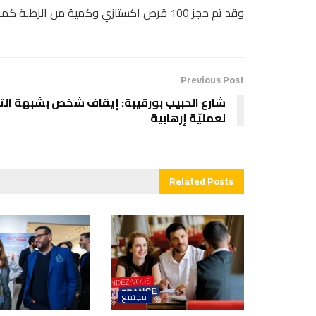
وقد تم حجز 100 قرص اكستازي وكمية من الزطلة كما اعترف الزوج انه استغل جمال رفيقة دربه لمساعدته في المهمة.
Previous Post
شارع الحبيب بورقيبة: إيقاف شخص بشبهة الت
لعمليّة إرهابية
Related
Posts
مجتمع