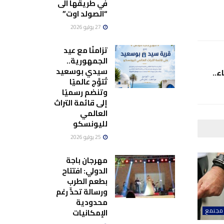
في طريقها الى
“الصولد اوت”
27 يوليو 2026
تزامنًا مع عيد
الجمهورية..
سيدي بوسعيد
..
تُتوَّج عالميًا
وتنضم رسميًا
إلى قائمة التراث
العالمي
لليونسكو
25 يوليو 2026
مهرجان باجة
الدولي: افتتاح
بطعم الطرب
ورسالة تحدٍّ رغم
محدودية
الإمكانيات
مجتمع