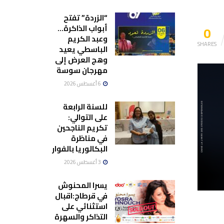
“الزردة” تفتح
0
أبواب الذاكرة…
وعبد الكريم
SHARES
الباسطي يعيد
وهج العرض إلى
مهرجان سوسة
6 أغسطس 2026
للسنة الرابعة
على التوالي:
تكريم الناجحين
في مناظرة
البكالوريا بالفوار
3 أغسطس 2026
يسرا المحنوش
في قرطاج:اقبال
استثنائي على
التذاكر والسهرة