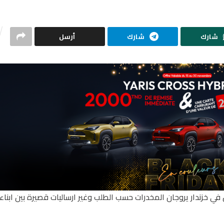
شارك
شارك
أرسل
 في خزندار يروجان المخدرات حسب الطلب وغير ارساليات قصيرة بين ابناء