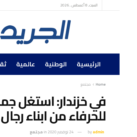
السبت, 8 أغسطس , 2026
الرئيسية
الوطنية
عالمية
ثق
Home
مجتمع
في خزندار: استغل جما
للحرفاء من ابناء رجال
admin
by
24 نوفمبر 2020
in
مجتمع