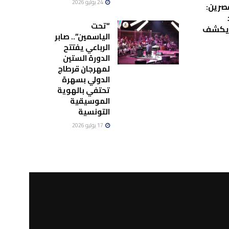
24 يوليو 2026
صرين:
“تحت
ويكشف
الياسمين”.. صابر
الرباعي يفتتح
الدورة الستين
لمهرجان قرطاج
الدولي بسهرة
تحتفي بالهوية
الموسيقية
التونسية
17 يوليو 2026