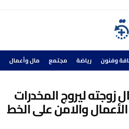
افة وفنون
رياضة
مجتمع
مال وأعمال
ل زوجته ليروج المخدرات
 الأعمال والامن على الخط