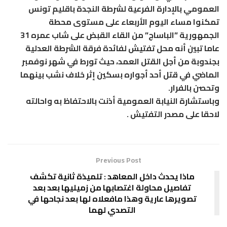
العمومي بالإدارة الفرعية لشرطة النجدة باقليم تونس
تمكنوا مساء اليوم الأربعاء على مستوى محطة
الجمهورية ”الباساج” من القاء القبض على شاب عمره 31
عاما تبين أنه محل تفتيش لفائدة فرقة الشرطة العدلية
بجندوبة من أجل القتل العمد، حيث تورط في شهر نوفمبر
الماضي في قتل أحد أجواره بسكين إثر خلاف نشب بينهما
وتحصن بالفرار.
وباستشارة النيابة العمومية أذنت بالاحتفاظ به واحالته
لاحقا على مصدر التفتيش .
Previous Post
ماذا يحدث داخل المعاهد : تلميذة ثانية تكشف
تفاصيل محاولة اغتصابها من زميليها بعد بعد
تصويرها عارية وهذا مافعلاه لها بعد نجاحها في
التصدي لهما