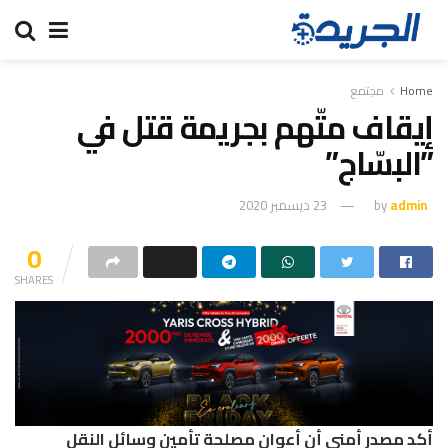
Home
مجتمع
إيقاف متّهم بجريمة قتل في
”البسّاج”
admin
by
23 ديسمبر 2020
0
SHARES
أكد مصدر أمني أن أعوان مصلحة تأمين وسائل النقل