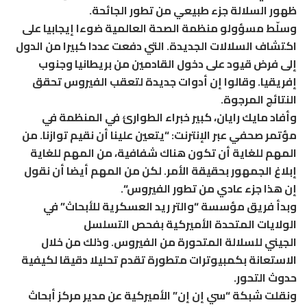
ظهور السلالة جزء طبيعي من تطور الجائحة.
وسلّط مسؤولو منظمة الصحة العالمية ضوءا إيجابيا على
اكتشاف السلالات الجديدة. التي دفعت عددا كبيرا من الدول
إلى فرض قيود على دخول القادمين من بريطانيا وجنوب
إفريقيا. وقالوا إن أدوات جديدة لتعقب الفيروس تحقق
النتائج المرجوة.
وأفاد مايك رايان، كبير خبراء الطوارئ في المنظمة في
مؤتمر صحفي عبر الإنترنت: “يتعين علينا أن نقيم توازنا. من
المهم للغاية أن تكون هناك شفافية، من المهم للغاية
إبلاغ الجمهور بحقيقة الأمر. لكن من المهم أيضا أن نقول
إن هذا جزء عادي من تطور الفيروس“.
وبدأ فريق مؤسسة “والتر ريد العسكرية للأبحاث” في
الولايات المتحدة الأميركية بفحص التسلسل
الجيني للسلالة المتحورة من الفيروس. وذلك من خلال
الاستعانة بكمبيوترات متطورة تقدم تحليلا دقيقا لكيفية
حدوث التحور.
ونقلت شبكة “سي إن إن” الأميركية عن مدير مركز أبحاث