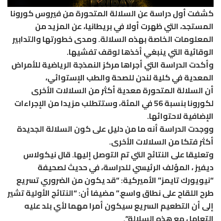
كشفت أول دراسة عن السلالة المتحورة من فيروس كورونا
المستجد، التي ظهرت أولا في بريطانيا، عن المزيد من
المعلومات الخاصة بهذه السلالة. ومدى خطورتها والتدابير
الوقائية التي ينبغي أخذها لوقف تفشيها.
وأكدت الدراسة التي أجراها مركز النمذجة الرياضية للأمراض
المعدية في كلية لندن للصحة والطب الإستوائي،
أن السلالة المتحورة معدية أكثر من السلالات الأخرى
لكورونا بنسبة 56 في المئة، وستتطلب مزيدا من الإجراءات
الإضافية لاحتوائها.
ووجدت الدراسة أنه ما من دليل على كون السلالة الجديدة
أكثر فتكا من السلالات الأخرى.
وتعليقا على النتائج التي تم التوصل إليها. قال نيكولاس
ديفيز ، المؤلف الرئيسي للدراسة، في حديث لصحيفة
“نيويورك تايمز” الأميركية: “قد يكون من الضروري تسريع
طرح اللقاح على نطاق واسع.” مضيفا أن: “النتائج الأولية تشير
إلى أن التطعيم السريع سيكون أمرا مهما لأي بلد عليه
التعامل مع هذه السلالة”.