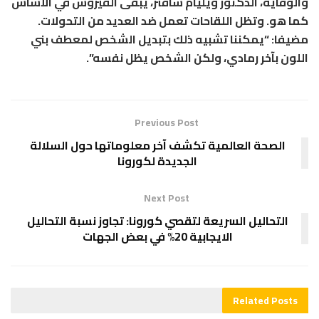
والوقاية، الدكتور ويليام شافنر، يبقى الفيروس في الأساس
كما هو. وتظل اللقاحات تعمل ضد العديد من التحولات.
مضيفا: “يمكننا تشبيه ذلك بتبديل الشخص لمعطف بني
اللون بآخر رمادي، ولكن الشخص يظل نفسه”.
Previous Post
الصحة العالمية تكشف آخر معلوماتها حول السلالة
الجديدة لكورونا
Next Post
التحاليل السريعة لتقصي كورونا: تجاوز نسبة التحاليل
الايجابية 20% في بعض الجهات
Related
Posts