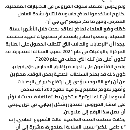
ولم يدرس العلماء سلوك الفيروس في الاختبارات المعملية.
لكنهم استخدموا نماذج حاسوبية للتنبؤ بشدة العامل
الممرض، وفق ما ذكر موقع “بي جي آر”.
كذلك وضع العلماء نماذج لما قد يحدث خلال الأشهر الستة
المقبلة. وصنعوا نماذج باستخدام مستويات تقييد مختلفة.
ليجدا أن “الإصابات والحالات التي تتطلب الحصول على العناية
المركزة والوفيات في عام 2021 بسبب السلالة المتحورة. قد
تكون أعلى من تلك التي حدثت في عام 2020″.
ونصح القائمون على الدراسة بإغلاق المدارس حتى فبراير،
كون ذلك قد يمنح السلطات الصحية بعض الوقت. محذرين
من أن رفع القيود سيؤدي إلى ارتفاع كبير في الإصابات.
وأظهر نموذج تطعيم يتم فيه تلقيح 200 ألف شخص
أسبوعيا أن تلك الوتيرة ستكون بطيئة للغاية. بحيث لا تؤثر
على انتشار الفيروس المتحور بشكل إيجابي، في حين ينبغي
أن يصل هذا الرقم إلى مليونين.
وكانت منظمة الصحة العالمية، قالت الأسبوع الماضي. إنه
“لا داعي للذعر” بسبب السلالة المتحورة، مشيرة إلى أن