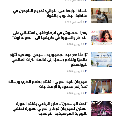
6 أغسطس 2026
للسنة الرابعة على التوالي: تكريم الناجحين في
مناظرة البكالوريا بالفوار
3 أغسطس 2026
يسرا المحنوش في قرطاج:اقبال استثنائي على
التذاكر والسهرة في طريقها الى “الصولد اوت”
27 يوليو 2026
تزامنًا مع عيد الجمهورية.. سيدي بوسعيد تُتوَّج
عالميًا وتنضم رسميًا إلى قائمة التراث العالمي
لليونسكو
25 يوليو 2026
مهرجان باجة الدولي: افتتاح بطعم الطرب ورسالة
تحدٍّ رغم محدودية الإمكانيات
24 يوليو 2026
“تحت الياسمين”.. صابر الرباعي يفتتح الدورة
الستين لمهرجان قرطاج الدولي بسهرة تحتفي
بالهوية الموسيقية التونسية