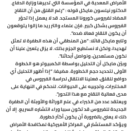
الأمراض المعدية في المؤسسة التي تديرها وزارة الدفاع.
الدكتور نيلسون مايكل قوله : “رغم القلق من أن اللقاح
المضاد لفيروس كورونا المستجد. قد لا يعمل إذا تحوّر
الفيروس بشكل كبير. فإن علماء والتر ريد ما زالوا يتوقعون
أن يكون اللقاح فعالا ضده”.
وتابع مايكل قائلا: “من المنطقي أن هذه الطفرة لا تمثل
تهديدا، ولكن لا نستطيع الجزم بذلك. لا يزال يتعين علينا أن
نكون مستعدين، ونواصل أبحاثنا”.
وبيّن مايكل أن التحليل بواسطة الكمبيوتر هو الخطوة
الأولى لتحديد حجم الخطورة. مضيفا: “إذا أظهر التحليل أي
دوافع للقلق، فعلينا الانتقال لدراسة الفيروس في
المختبرات، وتجربيه على الحيوانات. لنحكم في النهاية على
مدى فعالية اللقاح مع هذا التحور”.
ويعتقد عدد من الخبراء في علم الوراثة والأوبئة أن الطفرة
الجديدة للفيروس قد تكون سببا وراء انتشاره السريع. إلا أن
ذلك لا يعني بالضرورة أن يكون أكثر خطورة.
ويؤكد المستشار في المراكز الأميركية لمكافحة الأمراض