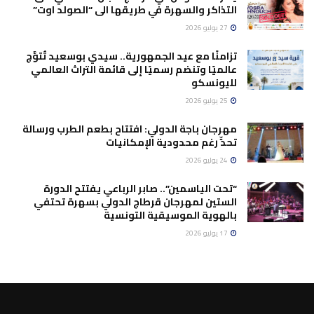
التذاكر والسهرة في طريقها الى “الصولد اوت”
27 يوليو 2026
تزامنًا مع عيد الجمهورية.. سيدي بوسعيد تُتوَّج
عالميًا وتنضم رسميًا إلى قائمة التراث العالمي
لليونسكو
25 يوليو 2026
مهرجان باجة الدولي: افتتاح بطعم الطرب ورسالة
تحدٍّ رغم محدودية الإمكانيات
24 يوليو 2026
“تحت الياسمين”.. صابر الرباعي يفتتح الدورة
الستين لمهرجان قرطاج الدولي بسهرة تحتفي
بالهوية الموسيقية التونسية
17 يوليو 2026