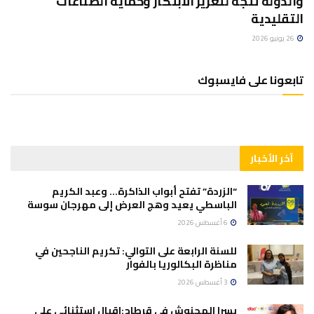
والدولة تتجه لتعزيز الابتكار وحماية الصناعات
التقليدية
26 يونيو 2026
تابعونا على فايسبوك
آخر الأخبار
“الزردة” تفتح أبواب الذاكرة… وعبد الكريم
الباسطي يعيد وهج العرض إلى مهرجان سوسة
6 أغسطس 2026
للسنة الرابعة على التوالي: تكريم الناجحين في
مناظرة البكالوريا بالفوار
3 أغسطس 2026
يسرا المحنوش في قرطاج:اقبال استثنائي على