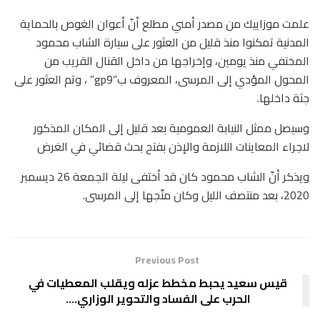
علمت موزاييك من مصدر أمني مطلع أنّ أعوان الغوص بالحماية
المدنية تمكنوا منذ قليل من العثور على سيارة الشاب محمود
المختفي منذ يومين، وإخراجها من داخل القنال القريب من
المحول المؤدي إلى المرسى، المعروف ب”gp9” ، وتم العثور على
جثة داخلها.
وسيصل ممثل النيابة العمومية بعد قليل إلى المكان المذكور
لاجراء المعاينات اللازمة والإذن بفتح بحث قضائي في الغرض
ويذكر أنّ الشاب محمود كان قد أختفى ليلة الجمعة 26 ديسمبر
2020، بعد منتصف الليل وكان متّجها إلى المرسى.
Previous Post
قيس سعيد يحبط مخطط عزله ويقلب المعطيات في
الحرب على الفساد والتحوير الوزاري….