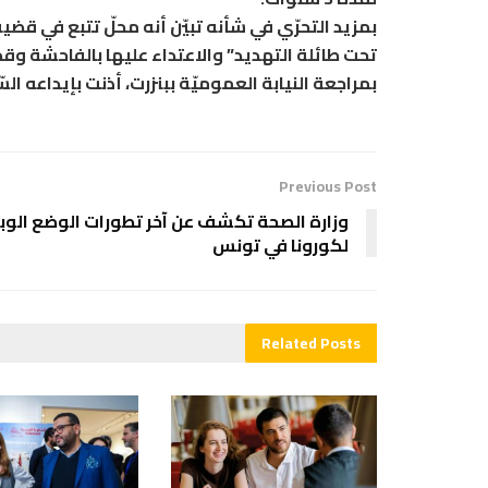
تحت طائلة التهديد” والاعتداء عليها بالفاحشة وق
بمراجعة النيابة العموميّة ببنزرت، أذنت بإيداعه ال
Previous Post
وزارة الصحة تكشف عن آخر تطورات الوضع الوب
لكورونا في تونس
Related
Posts