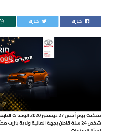
شارك
شارك
تمكنت يوم أمس 27 دي
لمدّة 3 سنوات.