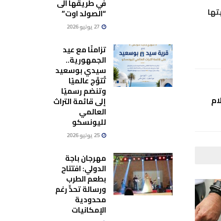
في طريقها الى
1 سنة وتحويل وجهتها
“الصولد اوت”
27 يوليو 2026
تزامنًا مع عيد
الجمهورية..
سيدي بوسعيد
تُتوَّج عالميًا
وتنضم رسميًا
ام
إلى قائمة التراث
العالمي
لليونسكو
25 يوليو 2026
مهرجان باجة
الدولي: افتتاح
بطعم الطرب
ورسالة تحدٍّ رغم
محدودية
الإمكانيات