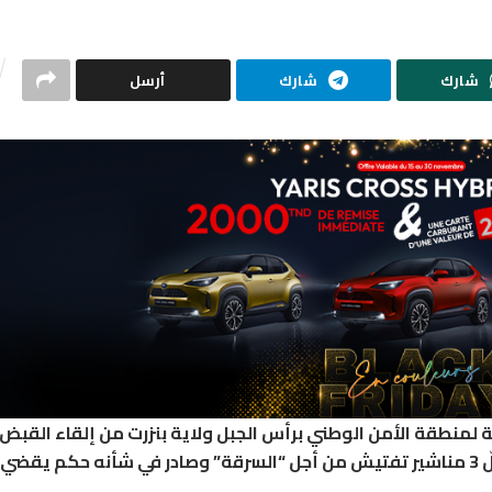
شارك
شارك
أرسل
سمبر 2020 الوحدات التابعة لمنطقة الأمن الوطني برأس الجبل ولاية بنزرت من إلقاء القب
شخص 24 سنة قاطن بجهة العالية ولاية بنزرت محلّ 3 مناشير تفتيش من أجل “السرقة” وصادر في شأنه حكم