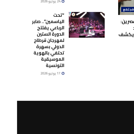
24 يوليو 2026
جتمع
“تحت
صرين:
الياسمين”.. صابر
الرباعي يفتتح
الدورة الستين
ويكشف
لمهرجان قرطاج
الدولي بسهرة
تحتفي بالهوية
الموسيقية
التونسية
17 يوليو 2026