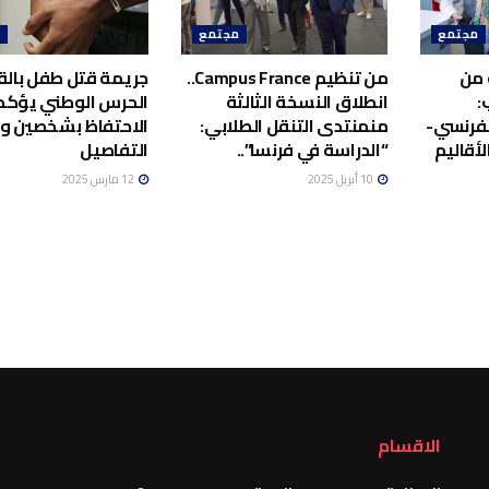
مجتمع
مجتمع
م
 من
من تنظيم Campus France..
جريمة قتل طفل بالق
:
انطلاق النسخة الثالثة
الحرس الوطني يؤكد
لفرنسي-
منمنتدى التنقل الطلابي:
الاحتفاظ بشخصين 
أقاليم
“الدراسة في فرنسا”..
التفاصيل
10 أبريل 2025
12 مارس 2025
الاقسام