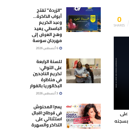
“الزردة” تفتح
0
أبواب الذاكرة…
وعبد الكريم
SHARES
الباسطي يعيد
وهج العرض إلى
مهرجان سوسة
6 أغسطس 2026
للسنة الرابعة
على التوالي:
تكريم الناجحين
في مناظرة
البكالوريا بالفوار
3 أغسطس 2026
يسرا المحنوش
في قرطاج:اقبال
ض على
استثنائي على
 يقضي بسجنه
التذاكر والسهرة