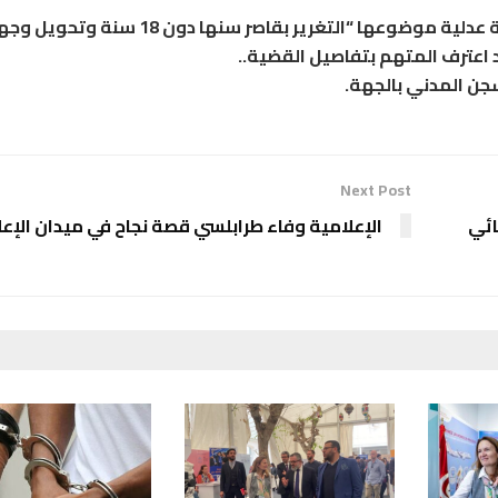
بمزيد التحرّي في شأنه تبيّن أنه محلّ تتبع في قضية عدلية موضوعها “التغرير بقاصر سنها دون 8
د اعترف المتهم بتفاصيل القضية..
سّجن المدني بالجهة.
Next Post
ائي
الإعلامية وفاء طرابلسي قصة نجاح في ميدان الإعل