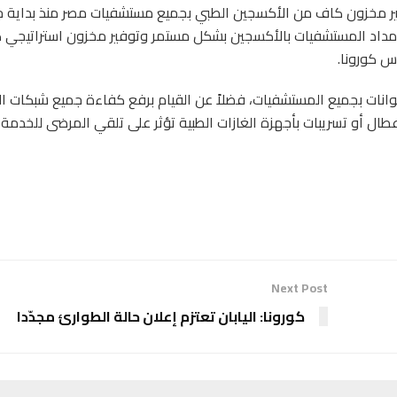
ير مخزون كاف من الأكسجين الطبي بجميع مستشفيات مصر منذ بداية ج
 بإمداد المستشفيات بالأكسجين بشكل مستمر وتوفير مخزون استراتيجي
س كورونا.
انات بجميع المستشفيات، فضلاً عن القيام برفع كفاءة جميع شبكات ال
طال أو تسريبات بأجهزة الغازات الطبية تؤثر على تلقي المرضى للخدمة ا
Next Post
كورونا: اليابان تعتزم إعلان حالة الطوارئ مجدّدا