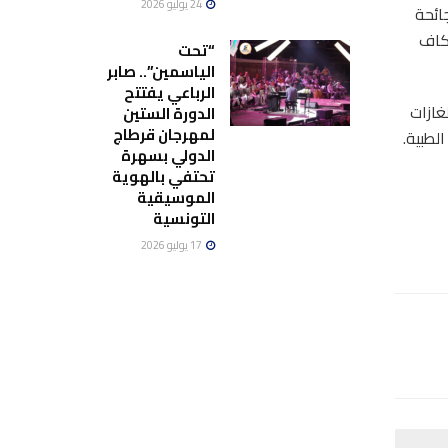
24 يوليو 2026
ائحة
 كاف
“تحت
الياسمين”.. صابر
الرباعي يفتتح
غازات
الدورة الستين
لمهرجان قرطاج
لطبية.
الدولي بسهرة
تحتفي بالهوية
الموسيقية
التونسية
17 يوليو 2026