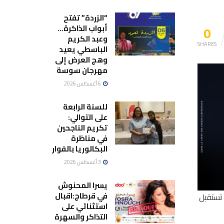
“الزردة” تفتح
0
أبواب الذاكرة…
وعبد الكريم
SHARES
الباسطي يعيد
وهج العرض إلى
مهرجان سوسة
6 أغسطس 2026
للسنة الرابعة
على التوالي:
تكريم الناجحين
في مناظرة
البكالوريا بالفوار
3 أغسطس 2026
يسرا المحنوش
في قرطاج:اقبال
 تستقبل
استثنائي على
التذاكر والسهرة