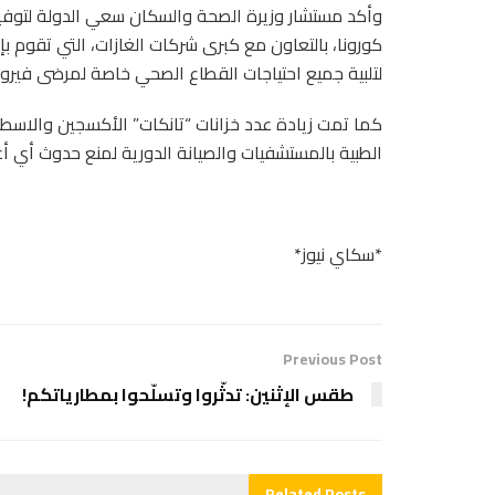
وأكد مستشار وزيرة الصحة والسكان سعي الدولة لتوف
كورونا، بالتعاون مع كبرى شركات الغازات، التي تقوم
لتلبية جميع احتياجات القطاع الصحي خاصة لمرضى فيرو
كما تمت زيادة عدد خزانات “تانكات” الأكسجين والاسطو
الطبية بالمستشفيات والصيانة الدورية لمنع حدوث أي أع
*سكاي نيوز*
Previous Post
طقس الإثنين: تدثّروا وتسلّحوا بمطارياتكم!
Related
Posts