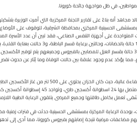
لمواطنين، في ظل مواجهة جائحة كورونا.
اهد أنه بناءً على تقارير اللجنة المركزية التي أمرت الوزيرة بتشكيله
نا المستجد بمستشفى الحسينية المركزي بمحافظة الشرقية، للوقوف على الأوضاع
لمتواجدة على أجهزة التنفس الصناعي، فقد تبين أن عدد الأسرة الم
بمستشفى الحسينية ومتصلة بشبكة الأكسجين تضم (11 حالة بالحضانات، وحالتين برعاية قسم الباطنة
إلى 7 حالات بالعناية المركزة لمرضى فيروس كورونا و33 حالة بقسم العزل للمصابين بالفيروس وجميعهم يتم توفير الأ
، مما يؤكد عدم وجود علاقة بين حالات الوفاة وما يُثار عن حدوث نقص
وأضاف مجاهد أن شبكة الغازات بالمستشفى تعمل بكفاءة عالية، حيث كان الخزان يحتوي على 500 لتر من غاز الأكس
بالإضافة إلى تواجد شبكة غازات احتياطية بالمستشفى، متصل بها 24 اسطوانة أكسجين طبي، وتوا
ى تعمل بكامل طاقتها وجميع المرضى يتلقون الرعاية الطبية اللازمة
ت، بوحدة الرعاية المركزة بمستشفى الحسينية حدثت في فترات زمنية مخ
هم مضاعفات مرضية نتيجة إصابتهم بفيروس كورونا، مما أدى إلى تدهو