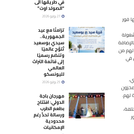
في طريقها الى
“الصولد اوت”
27 يوليو 2026
ا فور
تزامنًا مع عيد
شغولة
الجمهورية..
، و3 حالات بعناية القلب)، بالإضافة
سيدي بوسعيد
تُتوَّج عالميًا
كسجين لهم من
وتنضم رسميًا
 في
إلى قائمة التراث
العالمي
لليونسكو
جين الطبي،
25 يوليو 2026
جد 45 إسطوانة أكسجين كمخزون
 لهم.
مهرجان باجة
الدولي: افتتاح
بطعم الطرب
تلفة،
ورسالة تحدٍّ رغم
ر
محدودية
الإمكانيات