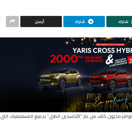
شارك
شارك
أرسل
، توافر مخزون كاف من غاز “الأكسجين الطبي” بجميع المستشفيات التي