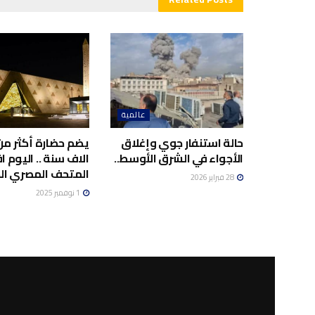
عالمية
حالة استنفار جوي وإغلاق
يضم حضارة أكثر م
الأجواء في الشرق الأوسط..
الاف سنة .. اليوم ا
المتحف المصري الك
28 فبراير 2026
1 نوفمبر 2025