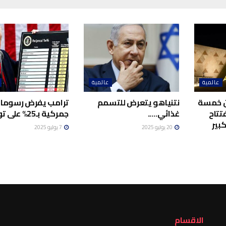
عالمية
عالمية
ن خمسة
نتنياهو يتعرض للتسمم
ترامب يفرض رسوما
فتتاح
غذائي…..
جمركية بـ25% على تونس
بير
20 يوليو 2025
7 يوليو 2025
الاقسام