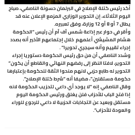
أكد رئيس كتلة الإصلاح في البرلمان حسونة الناصفي، صباح
اليوم الثلاثاء، إن التحوير الوزاري المزمع الإعلان عنه قد
يطال 7 أو 8 أو 12 وزارة، وفق تعبيره.
وأقر في حوار عبر إذاعة شمس آف آم أن رئيس “الحكومة
هشام المشيشي أعلمهم خلال إجتماعهم الأخير أنه بصدد
إجراء تقييم وأنه سيجري تحويرا” .
وشدد الناصفي أن من حق رئيس الحكومة دستوريا إجراء
التحوير، لافتا النظر إلى رفضهم النهائي والقاطع أن يكون”
التحوير له طابع حزبي لانهم منحوا الثقة للحكومة بإعتبارها
حكومة مستقلين”، مضيفا أنه “شرط كتلة الإصلاح”.
وقال الناصفي إنه “لا يوجد أي داعي لتحزيب الحكومة لانه
إذا فتح الباب للأحزاب فلن يغلق ورئيس الحكومة اليوم
مستقل وبعيد عن التجاذبات الحزبية لا داعي للرجوع للوراء
والعودة للأحزاب”.