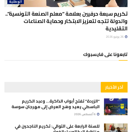
الوطنية
تكريم سبعة حرفيين بعلامة “معلم الصنعة التونسية”..
والدولة تتجه لتعزيز الابتكار وحماية الصناعات
التقليدية
26 يونيو 2026
تابعونا على فايسبوك
آخر الأخبار
“الزردة” تفتح أبواب الذاكرة… وعبد الكريم
الباسطي يعيد وهج العرض إلى مهرجان سوسة
6 أغسطس 2026
للسنة الرابعة على التوالي: تكريم الناجحين في
مناظرة البكالوريا بالفوار