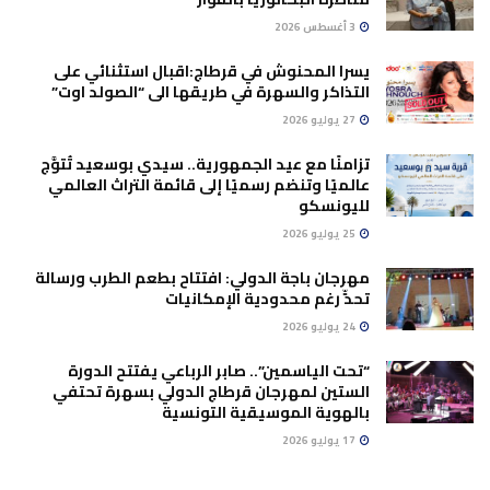
3 أغسطس 2026
يسرا المحنوش في قرطاج:اقبال استثنائي على
التذاكر والسهرة في طريقها الى “الصولد اوت”
27 يوليو 2026
تزامنًا مع عيد الجمهورية.. سيدي بوسعيد تُتوَّج
عالميًا وتنضم رسميًا إلى قائمة التراث العالمي
لليونسكو
25 يوليو 2026
مهرجان باجة الدولي: افتتاح بطعم الطرب ورسالة
تحدٍّ رغم محدودية الإمكانيات
24 يوليو 2026
“تحت الياسمين”.. صابر الرباعي يفتتح الدورة
الستين لمهرجان قرطاج الدولي بسهرة تحتفي
بالهوية الموسيقية التونسية
17 يوليو 2026