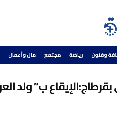
افة وفنون
رياضة
مجتمع
مال وأعمال
قرطاج:الإيقاع ب” ولد العو