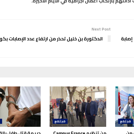
انتهم بارتكاب أعمال اجرامية في الأيام الأخيرة.
Next Post
الوضع الوبائي في تونس: 77 حالة وفاة… 3890 إصابة
الدكتورة بن خليل تحذر من ارتفاع عدد الإصابات بكور
مجتمع
مجتمع
م
 من
من تنظيم Campus France..
جريمة قتل طفل بالق