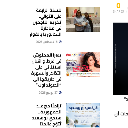
0
للسنة الرابعة
SHARES
على التوالي:
تكريم الناجحين
في مناظرة
البكالوريا بالفوار
3 أغسطس 2026
يسرا المحنوش
في قرطاج:اقبال
استثنائي على
التذاكر والسهرة
في طريقها الى
“الصولد اوت”
27 يوليو 2026
 “ولد العود”
تزامنًا مع عيد
الجمهورية..
حاث أن
سيدي بوسعيد
تُتوَّج عالميًا