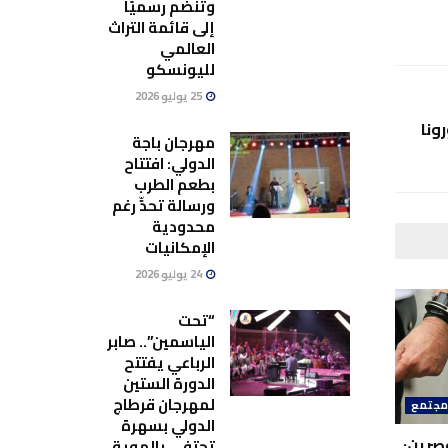
وتنضم رسميًا
إلى قائمة التراث
العالمي
لليونسكو
25 يوليو 2026
ونا
مهرجان باجة
الدولي: افتتاح
بطعم الطرب
ورسالة تحدٍّ رغم
محدودية
الإمكانيات
24 يوليو 2026
“تحت
الياسمين”.. صابر
الرباعي يفتتح
الدورة الستين
لمهرجان قرطاج
جتمع
الدولي بسهرة
صرين:
تحتفي بالهوية