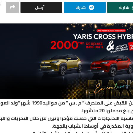
شارك
شارك
أرسل
تمكن اليوم أعوان فرقة الشرطة العدلية بقرطاج من القبض على المنحرف ” م . س ” من مواليد 1990 شهر
لها 20 منشورا.
ناسبة الاحتجاجات التي حصلت مؤخرا وتبين من خلال التحريات والاب
وية المخدرة في أوساط الشباب بالجهة.