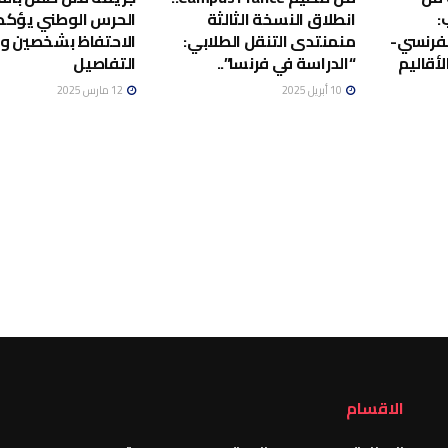
:
انطلاق النسخة الثالثة
الحرس الوطني يؤكد
لفرنسي-
منمنتدى التنقل الطلابي:
الاحتفاظ بشخصين 
أقاليم
“الدراسة في فرنسا”..
التفاصيل
10 أبريل 2025
12 مارس 2025
الاقسام