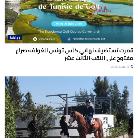
رياضة
قمرت تستضيف نهائي كأس تونس للغولف: صراع
مفتوح على اللقب الثالث عشر
18 يونيو 2026