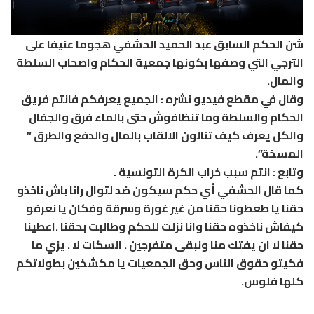
شن الحكم السابق عبد الحميد الحشفي هجوما عنيفا على
الترجي التي وصفها بكونها جمعية الحكام واصحاب السلطة
والمال.
وقال في مقطع فيديو نشره : الجميع يعرفكم فانتم فريق
الحكام والسلطة وما تنظافوش حتى بالماء فرق والجفال
والكل يعرف كيف تنالون الالقاب بالمال والدفع والطرق ”
المسخة”.
وتابع : انتم سبب خراب الكرة التونسية .
كما قال الحشفي أي حكم سيكون ضد لتوال رانا باش ناخذو
حقنا يا طعطونا حقنا من غير غورة وسرقة وفكان يا نعرفو
كيفاش ناخذوه حقنا وانا نزلت للحكم وطالبت بحقنا .اعطينا
حقنا لا ان يفتك منا ونبقى متفرجين . السكات لا . يزي ما
فكيتو حقوق الناس وحق الجمعيات يا مكشخين بطولاتكم
كلها فلوس.