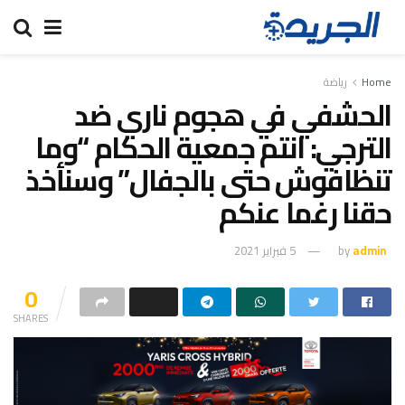
Home
رياضة
الحشفي في هجوم ناري ضد
الترجي: انتم جمعية الحكام “وما
تنظافوش حتى بالجفال” وسنأخذ
حقنا رغما عنكم
admin
by
5 فبراير 2021
0
SHARES