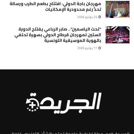
مهرجان باجة الدولي: افتتاح بطعم الطرب ورسالة
تحدٍّ رغم محدودية الإمكانيات
24 يوليو 2026
“تحت الياسمين”.. صابر الرباعي يفتتح الدورة
الستين لمهرجان قرطاج الدولي بسهرة تحتفي
بالهوية الموسيقية التونسية
17 يوليو 2026
الجريدة كوم، مجلة إخبارية جامعة تهتم بالشأن التونسي خاصة