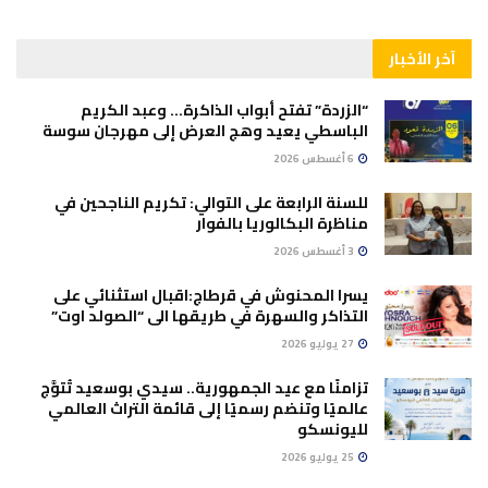
آخر الأخبار
“الزردة” تفتح أبواب الذاكرة… وعبد الكريم
الباسطي يعيد وهج العرض إلى مهرجان سوسة
6 أغسطس 2026
للسنة الرابعة على التوالي: تكريم الناجحين في
مناظرة البكالوريا بالفوار
3 أغسطس 2026
يسرا المحنوش في قرطاج:اقبال استثنائي على
التذاكر والسهرة في طريقها الى “الصولد اوت”
27 يوليو 2026
تزامنًا مع عيد الجمهورية.. سيدي بوسعيد تُتوَّج
عالميًا وتنضم رسميًا إلى قائمة التراث العالمي
لليونسكو
25 يوليو 2026