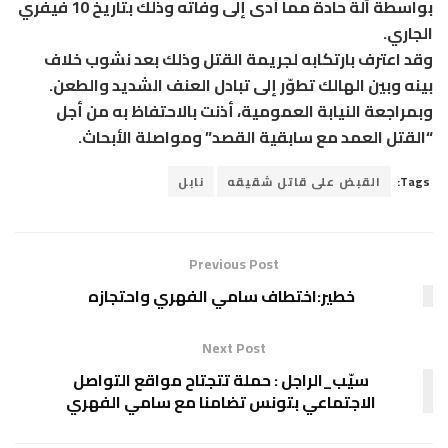
بواسطة آلة حادة مما أدى إلى وفاته وذلك بتاريخ 10 فيفري
الجاري.
وقد اعترف بارتكابه لجريمة القتل وذلك بعد نشوب خلاف
بينه وبين الهالك تطوّر إلى تبادل العنف الشديد والطعن.
وبمراجعة النيابة العمومية، أذنت بالاحتفاظ به من أجل
“القتل العمد مع سابقية القصد” ومواصلة الأبحاث.
Tags:
القبض على قاتل شقيقه
نابل
Previous Post
خطير:اختطاف سامي الفهري واحتجازه
Next Post
سيّب_الراجل : حملة تتجتاح مواقع التواصل
الاجتماعي بتونس تضامنا مع سامي الفهري