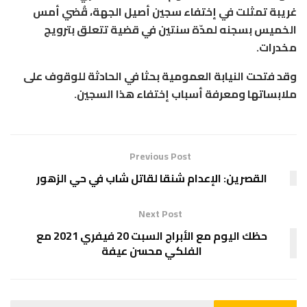
غريبة تمثلت في إختفاء سجين أصيل الجهة، قُضي أمس
الخميس بسجنه لمدّة سنتين في قضية تتعلق بترويج
مخدرات.
وقد فتحت النيابة العمومية بحثا في الحادثة للوقوف على
ملابساتها ومعرفة أسباب إختفاء هذا السجين.
Previous Post
القصرين: الإعدام شنقا لقاتل شاب في حي الزهور
Next Post
حظك اليوم مع الأبراج السبت 20 فيفري 2021 مع
الفلكي محسن عيفة