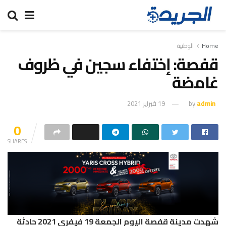
Home
الوطنية
قفصة: إختفاء سجين في ظروف
غامضة
admin
by
19 فبراير 2021
0
SHARES
شهدت مدينة قفصة اليوم الجمعة 19 فيفري 2021 حادثة