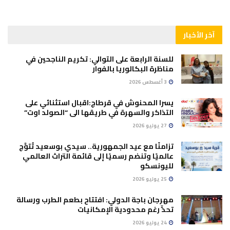
آخر الأخبار
للسنة الرابعة على التوالي: تكريم الناجحين في
مناظرة البكالوريا بالفوار
3 أغسطس 2026
يسرا المحنوش في قرطاج:اقبال استثنائي على
التذاكر والسهرة في طريقها الى “الصولد اوت”
27 يوليو 2026
تزامنًا مع عيد الجمهورية.. سيدي بوسعيد تُتوَّج
عالميًا وتنضم رسميًا إلى قائمة التراث العالمي
لليونسكو
25 يوليو 2026
مهرجان باجة الدولي: افتتاح بطعم الطرب ورسالة
تحدٍّ رغم محدودية الإمكانيات
24 يوليو 2026