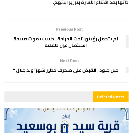
ذاتها بعد اقتناع الأسرة بتبرير ابنتهم.
Previous Post
لم يتحمل رؤيتها تحت الجراحة.. طبيب يموت صبيحة
استئصال عين طفلته
Next Post
جبل جلود : القبض على منحرف خطير شهر”ولد جلال “
Related
Posts