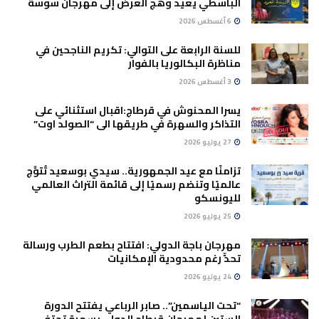
الباسطي يعيد وهج العرض إلى مهرجان سوسة
6 أغسطس 2026
للسنة الرابعة على التوالي: تكريم الناجحين في
مناظرة البكالوريا بالفوار
3 أغسطس 2026
يسرا المحنوش في قرطاج:اقبال استثنائي على
التذاكر والسهرة في طريقها الى “الصولد اوت”
27 يوليو 2026
تزامنًا مع عيد الجمهورية.. سيدي بوسعيد تُتوَّج
عالميًا وتنضم رسميًا إلى قائمة التراث العالمي
لليونسكو
25 يوليو 2026
مهرجان باجة الدولي: افتتاح بطعم الطرب ورسالة
تحدٍّ رغم محدودية الإمكانيات
24 يوليو 2026
“تحت الياسمين”.. صابر الرباعي يفتتح الدورة
الستين لمهرجان قرطاج الدولي بسهرة تحتفي