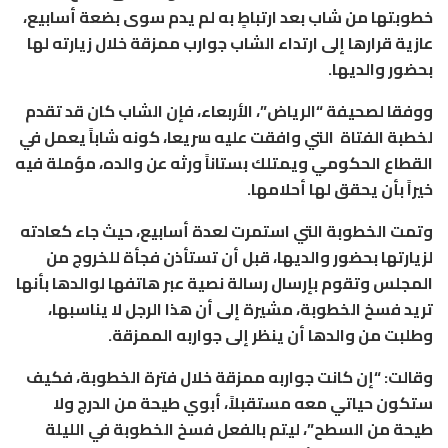
خطوبتها من شاب بعد ارتباطٍ به لم يدم سوى بضعة أسابيع،
عازية قرارها إلى ارتداء الشاب جوارب ممزقة خلال زيارته لها
بحضور والديها.
ووفقا لصحيفة “الرياض”، الأربعاء، فإن الشاب كان قد تقدم
لخطبة الفتاة التي وافقت عليه سريعا، كونه شاباً يعمل في
القطاع الحكومي ويمتلك بستاناً ورثه عن والده، مؤملة فيه
خيراً بأن يحقق لها أحلامها.
وتمت الخطوبة التي استمرت لعدة أسابيع، حيث جاء كعادته
لزيارتها بحضور والديها، قبل أن تستأذن فجأة للخروج من
المجلس وتقوم بإرسال رسالة نصية عبر هاتفها لوالدها بأنها
تريد فسخ الخطوبة، مشيرة إلى أن هذا الرجل لا يناسبها،
وطلبت من والدها أن ينظر إلى جواربه الممزقة.
وقالت: “إن كانت جواربه ممزقة خلال فترة الخطوبة، فكيف
ستكون حياتي معه مستقبلاً، أبوي طيحة من الدرج ولا
طيحة من السطح”، ليتم بالفعل فسخ الخطوبة في الليلة