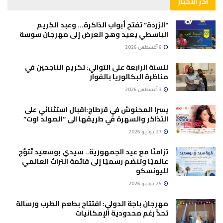
آخر الأخبار
“الزردة” تفتح أبواب الذاكرة… وعبد الكريم
الباسطي يعيد وهج العرض إلى مهرجان سوسة
6 أغسطس 2026
للسنة الرابعة على التوالي: تكريم الناجحين في
مناظرة البكالوريا بالفوار
3 أغسطس 2026
يسرا المحنوش في قرطاج:اقبال استثنائي على
التذاكر والسهرة في طريقها الى “الصولد اوت”
27 يوليو 2026
تزامنًا مع عيد الجمهورية.. سيدي بوسعيد تُتوَّج
عالميًا وتنضم رسميًا إلى قائمة التراث العالمي
لليونسكو
25 يوليو 2026
مهرجان باجة الدولي: افتتاح بطعم الطرب ورسالة
تحدٍّ رغم محدودية الإمكانيات