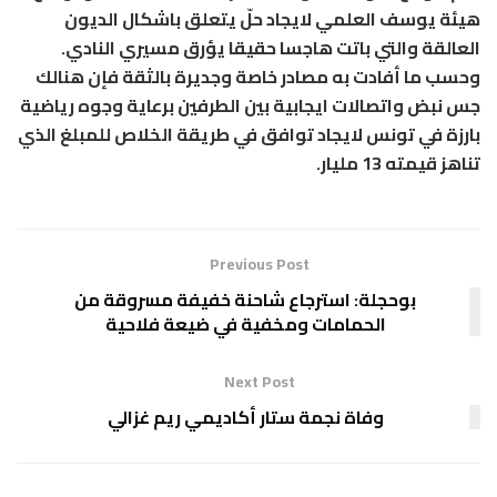
هيئة يوسف العلمي لايجاد حلّ يتعلق باشكال الديون
العالقة والتي باتت هاجسا حقيقا يؤرق مسيري النادي.
وحسب ما أفادت به مصادر خاصة وجديرة بالثقة فإن هنالك
جس نبض واتصالات ايجابية بين الطرفين برعاية وجوه رياضية
بارزة في تونس لايجاد توافق في طريقة الخلاص للمبلغ الذي
تناهز قيمته 13 مليار.
Previous Post
بوحجلة: استرجاع شاحنة خفيفة مسروقة من
الحمامات ومخفية في ضيعة فلاحية
Next Post
وفاة نجمة ستار أكاديمي ريم غزالي