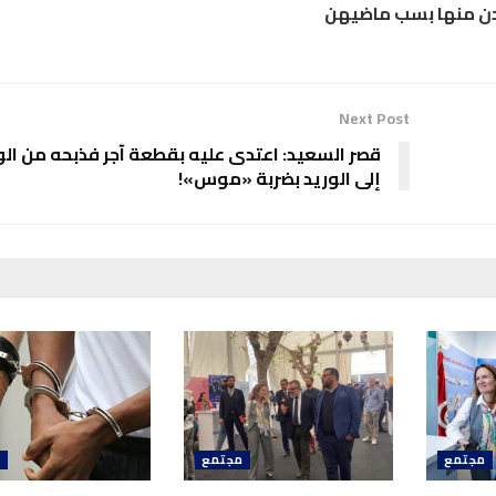
ن منها بسب ماضيهن
Next Post
قصر السعيد: اعتدى عليه بقطعة آجر فذبحه من الو
إلى الوريد بضربة «موس»!
مجتمع
مجتمع
م