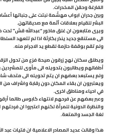
الفارغة وحقن المخدرات.
وبين جدران ابواب مهشّمة نبتت على جنباتها أعشاب
البشر للقيام بعلاقات آثمة مع صديقاتهن.
ويرى متابعون ان غلق ماخور “عبدالله قش” تحت ذرا
الى مستنقع جديد ينذر بكارثة اذا لم تتعهد السلط
ولم تقم بوقفة حازمة لقطع يد الاجرام منه.
ويطلق سكان نهج زرقون صيحة فزع من تحول الزقاق 
أطفالهم ويطالبون بتحويله الى مأوى للمشردين وا
ولم يستبعد بعضهم ان يتم تحويله الى متحف شاه
ويعتبرون ان بقاء المكان دون رقابة واشراف من ا
في احياء ومناطق اخرى.
وعبر بعضهم عن فرحهم لانتهاء كابوس طالما أرق
والنظرة الدونية للمرأة لكنهم اعتبروا ان فرحتهم
لغة الجسد والمتعة.
هذا وقالت عديد المصادر الاعلامية ان فتيات عب