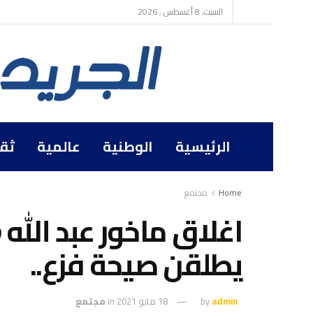
السبت, 8 أغسطس , 2026
الرئيسية
الوطنية
عالمية
ثق
Home
مجتمع
اغلاق ماخور عبد الله 
يطلقن صيحة فزع..
admin
by
18 مايو 2021
in
مجتمع