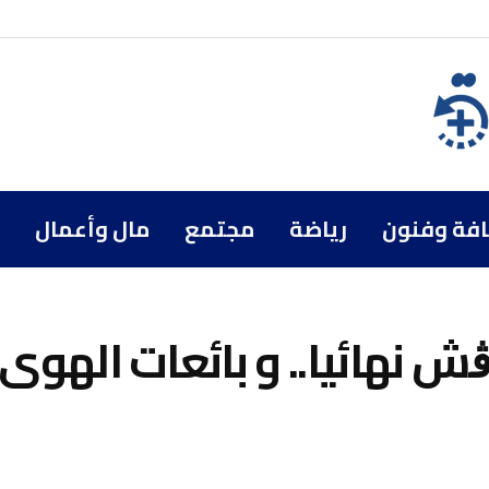
افة وفنون
رياضة
مجتمع
مال وأعمال
ڨش نهائيا.. و بائعات الهوى