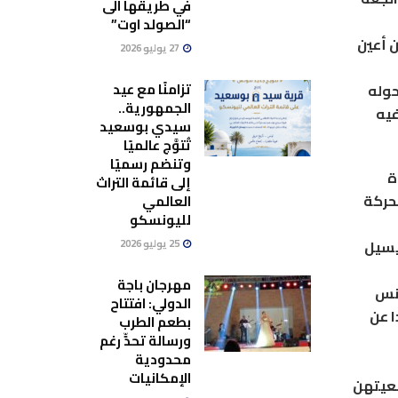
في طريقها الى
“الصولد اوت”
ن أعين
27 يوليو 2026
تزامنًا مع عيد
حوله
الجمهورية..
فيه
سيدي بوسعيد
تُتوَّج عالميًا
وتنضم رسميًا
ة
إلى قائمة التراث
لحركة
العالمي
لليونسكو
يسيل
25 يوليو 2026
مهرجان باجة
جنس
الدولي: افتتاح
ا عن
بطعم الطرب
ورسالة تحدٍّ رغم
محدودية
الإمكانيات
ضعيتهن