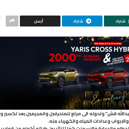
شارك
شارك
أرسل
عبدالله قش” وتحوله الى مرتع للمنحرفين والمجرمين بعد تكسير 
الابواب وعدادات المياه والكهرباء منه.
حطام والحجارة والاسمنت كما تتناثر بين طياته أكوام من قوارير 