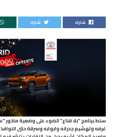
شارك
شارك
سلط برنامج “بلا قناع” الضوء على وضعية ماخور “
غرفه وتهشيم جدرانه وابوابه وسرقة حتى النوافذ و
واصبح المكان اشبه بجبل من النفايات ينتشر فيه ال