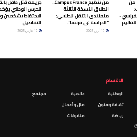
 من
من تنظيم Campus France..
جريمة قتل طفل بالق
:
انطلاق النسخة الثالثة
الحرس الوطني يؤكد
لفرنسي-
منمنتدى التنقل الطلابي:
الاحتفاظ بشخصين 
أقاليم
“الدراسة في فرنسا”..
التفاصيل
10 أبريل 2025
12 مارس 2025
الاقسام
الوطنية
عالمية
مجتمع
ثقافة وفنون
مال وأعمال
رياضة
متفرقات
ي