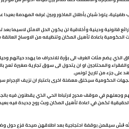
 طفيلية، يلوذ شبان بأطلال الماخور وبين غرفه المهدمة بعيدا ع
ئع قانونية ودينية وأخلاقية لن يكون الحل الامثل لاسيما بعد ت
ات الحكومية باعادة تأهيل المكان وتنظيفه من الاوساخ العالقة 
الذي يضم مئات الغرف الى بؤرة للانحراف ما يهدد حياتهم وحيا
لفقراء والمحتاجين او ان يتحول الى سوق تجارية صغيرة تعج با
د على جزء من تاريخ تونس.
لجهات الحكومية سيخلق معضلة اخرى باعتبار ان نزيف الإجرام س
هم وجعلهم في موقف محرج لارتباط الحي الذي يقطنون فيه بال
 الحقيقية تكمن في اعادة تأهيل المكان وبث روح جديدة فيه بعيد
د الله ڨش سيقمن بوقفة احتجاجية بعد اطلاقهن صيحة فزع حول و