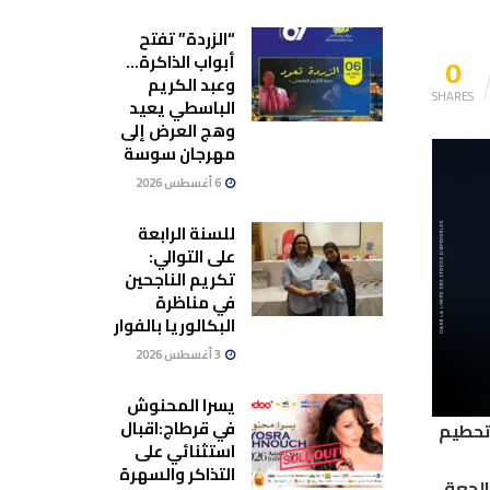
“الزردة” تفتح
0
أبواب الذاكرة…
وعبد الكريم
SHARES
الباسطي يعيد
وهج العرض إلى
مهرجان سوسة
6 أغسطس 2026
للسنة الرابعة
على التوالي:
تكريم الناجحين
في مناظرة
البكالوريا بالفوار
3 أغسطس 2026
يسرا المحنوش
في قرطاج:اقبال
وتحطيم
استثنائي على
التذاكر والسهرة
الجعة