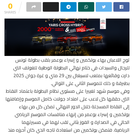
0
SHARES
توج اللاعبان بهاء بولكمين و إسراء بوعمر بلقب بطولة تونس
للرجال والسيدات في ختام نهائي البطولة الوطنية للغولف التي
دارت وقائعها بملعب لاسيغال بين 29 ماي و غرة جوان 2025
بطبرقة و ذلك للموسم الثاني على التوالي.
وفي موسم شهد تغييرا على مستوى نظام البطولة باعتماد النقاط
التي حققها كل لاعب على امتداد جولات كامل الموسم وإضافتها
إلى النقاط المسجلة خلال الدور النهائي تمكن كل من بهاء
بولكمين و إسراء بوعمر من إنهاء منافسات الموسم الرياضي
الحالي في الصدارة و الفوز بثاني لقب لهما في مسيرتهما
الرياضية. فتمكن بولكمين من استعادة تاجه الذي كان أحرزه منذ