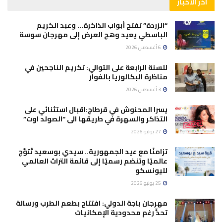
آخر الأخبار
“الزردة” تفتح أبواب الذاكرة… وعبد الكريم
الباسطي يعيد وهج العرض إلى مهرجان سوسة
6 أغسطس 2026
للسنة الرابعة على التوالي: تكريم الناجحين في
مناظرة البكالوريا بالفوار
3 أغسطس 2026
يسرا المحنوش في قرطاج:اقبال استثنائي على
التذاكر والسهرة في طريقها الى “الصولد اوت”
27 يوليو 2026
تزامنًا مع عيد الجمهورية.. سيدي بوسعيد تُتوَّج
عالميًا وتنضم رسميًا إلى قائمة التراث العالمي
لليونسكو
25 يوليو 2026
مهرجان باجة الدولي: افتتاح بطعم الطرب ورسالة
تحدٍّ رغم محدودية الإمكانيات