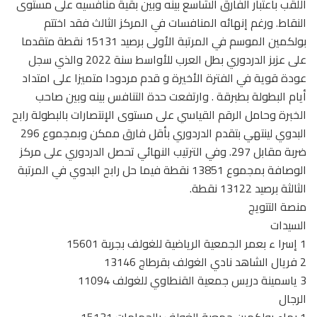
اللقب باعتبار الفارق الشاسع بينه وبين بقية منافسيه على مستوى
النقاط. ورغم إنهائه المنافسات في المركز الثالث فقد اختتم
بولكمين الموسم في المرتبة الأولى برصيد 15131 نقطة متقدما
على عزبز الدردوري بطل العرب للأواسط سنة 2022 والذي سجل
عودة قوية في الفترة الأخيرة و قدم مردودا متميزا على امتداد
أيام البطولة بطبرقة . وارتفعت حدة التنافس بينه وبين صاحب
الخبرة وحامل الرقم القياسي على مستوى الإنتصارات بالبطولة رابح
البدوي لينتهي بتقدم الدردوري بأقل فارق ممكن وبمجموع 296
ضربة مقابل 297. وفي الترتيب النهائي تحصل الدردوري على مركز
الوصافة بمجموع 13851 نقطة فيما حل رابح البدوي في المرتبة
الثالثة برصيد 13122 نقطة.
منصة التتويج
السيدات
1 إسرا ء بعمر الجمعية الرياضية للغولف بجربة 15601
2 فريال الشاهد نادي الغولف بقرطاج 13146
3 ياسمينة دريس جمعية القنطاوي للغولف 11094
الرجال