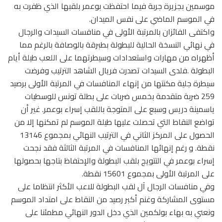
موسمين بجزيرة جربة فيما احتفظت بوعمر بلقبها الذي ظفرت به
في الموسم الماضي على نفس الميدان.
واكتفى الفائزان بالمرتبة الأولى في منافسات السيدات والرجال
في نهائي النسخة الحالية للبطولة بطبرقة بالوصافة بالرغم مما
أظهراه من مهارات واستعدادات وسيطرتهما على اللعب طيلة أيام
البطولة .فلدى السيدات تصدرت فريال الشاهد الترتيب وفرضت
سيطرة جلية مكنتها من إنهاء المنافسات في المرتبة الأولى برصيد
259 ضربة متقدمة بخمس ضربات على بطلة تونس للوسطيات
ياسمينة دريس وسبع على المتوجة باللقب إسراء بوعمر. غير أن
تواضع النقاط التي تحصلت عليها طيلة الموسم لم تمكنها إلا من
الحصول على المركز الثاني في الترتيب النهائي بمجموع 13146
نقطة. و رغم إنهائها المنافسات في المرتبة الثالثة فقد نجحت
إسراء بوعمر في التتويج بلقب البطولة والإحتفاظ بتاجها بحصولها
على المرتبة الأولى بمجموع 15601 نقطة.
وفي منافسات الرجال آل لقب البطولة للاعب الأكثر انتظاما على
مستوى المشاركة وغنم أكبر رصيد من النقاط على امتداد الموسم
ونعني به بهاء بولكمين الذي دخل الدور النهائي مطمئنا على