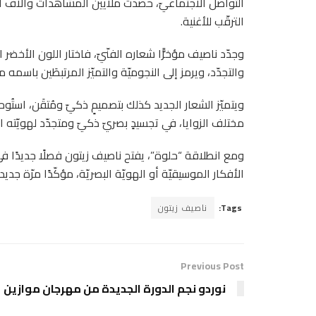
التواصل الاجتماعيّ، حصدت ملايين المشاهدات وآلاف الت
الترقّب للأغنية.
والتجدّد، ويرمز إلى النجوميّة والتميّز المرتبطَين باسمه منذ
مختلف الزوايا، في تجسيدٍ بصريّ ذكيّ ومتجدّد لهويّته الف
ومع انطلاقة “حلوة”، يفتح ناصيف زيتون فصلًا جديدًا في م
الأفكار الموسيقيّة أو الهويّة البصريّة، مؤكّدًا مرّة جد
Tags:
ناصيف زيتون
Previous Post
نوردو نجم الدورة الجديدة من مهرجان موازين