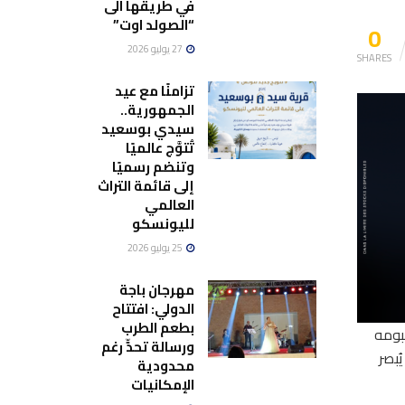
في طريقها الى
“الصولد اوت”
0
27 يوليو 2026
SHARES
تزامنًا مع عيد
الجمهورية..
سيدي بوسعيد
تُتوَّج عالميًا
وتنضم رسميًا
إلى قائمة التراث
العالمي
لليونسكو
25 يوليو 2026
مهرجان باجة
الدولي: افتتاح
بطعم الطرب
لبومه
ورسالة تحدٍّ رغم
ُبصر
محدودية
الإمكانيات