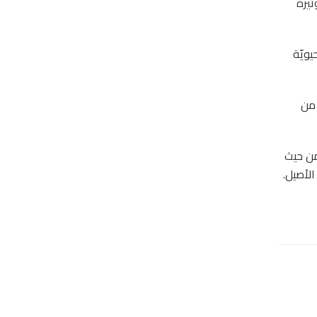
تيرة
ة والحيويّة
ن يبرزان بوضوح من
 من حيث
الأصيل.