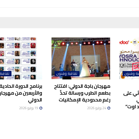
ة وفنون
ثقافة وفنون
ثقافة
مهرجان باجة الدولي: افتتاح
برنامج الدورة الحادية
ئي على
بطعم الطرب ورسالة تحدٍّ
والأربعين من مهرجا
ي
رغم محدودية الإمكانيات
الدولي
 اوت”
24 يوليو 2026
19 يوليو 2026