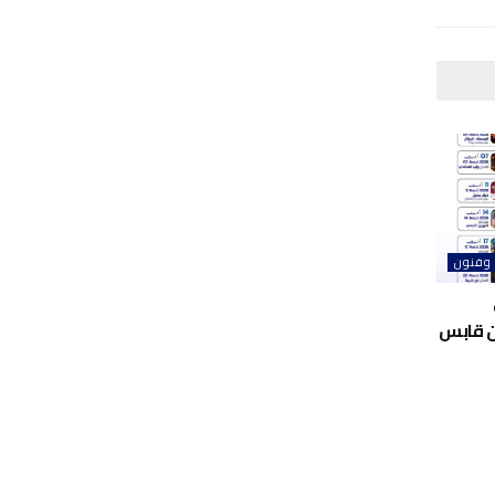
 وفنون
ن قابس