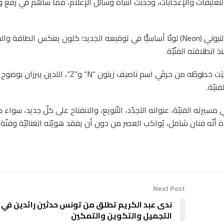
عليقات والإعجابات، وجذبت انتباهَ وسائل الإعلام، ممّا ساهم في رفع و
وجدّد ناصيف مؤخرًّا شعاره الفنّيّ، فاختار اللون الأخضر النيوني (Neon) لونًا أساسيًّا في توقيعه الجديد؛ كلون يعكس الطاق
 انطلاقته الفنّيّة.
ويتميّز الشعار الجديد كذلك بتصميمٍ ذكيّ ومُتقَن، استُوحيَت خطوطُه من حرفَي اسم ناصيف زيتون “N” و”Z”، اللذي
نيّة.
سيرته الفنيّة، عنوانه التجدّد، التّنويع، والانفتاح على كلّ جديد، سواء
يدة أنّه فنان شامل، يُواكب العصر من دون أن يفقد هويّته الغنائيّة وفنّة 
Next Post
ندى عبد الكريم تطلق من تونس حدثين رائدين في
التجميل والتكوين والتمكين