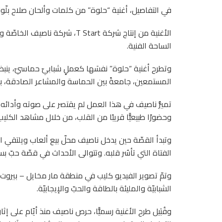
في التفاصيل، أغنية “حلوة” من كلمات وألحان صلاح بلّول
الأغنية من إنتاج شركة T Start،
الساحة الفنية.
وتطرح أغنية “حلوة” نفسَها كعملٍ شبابيّ حماسيّ، ينبض
المستمعين، جامعةً بين الحماسة والمشاعر الصادقة، بإ
تميُّز ناصيف في هذا العمل لم يقتصر على صوته وأدائه ال
وحضورًا طبيعيًّا قريبًا من القلب، من خلال مشاهد الكلي
وتبدأ القصّة حين يدخل ناصيف محلّ بيع ألعاب ويلتقي البائعة
الفتاة التي تأسُر قلبه. وتتوالى الأحداث في قصّة حبّ 
وتمّ تصوير الفيديو كليب في منطقة مار مخايل – بيروت، 
الشبابيّة والمليئة بالطاقة والحبّ والإيجابيّة.
وقُبَيل طرح الأغنية رسميًّا، حرص ناصيف منذ أيّام عل