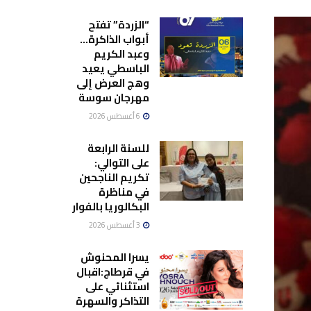
“الزردة” تفتح
أبواب الذاكرة…
وعبد الكريم
الباسطي يعيد
وهج العرض إلى
مهرجان سوسة
6 أغسطس 2026
للسنة الرابعة
على التوالي:
تكريم الناجحين
في مناظرة
البكالوريا بالفوار
3 أغسطس 2026
يسرا المحنوش
في قرطاج:اقبال
استثنائي على
التذاكر والسهرة