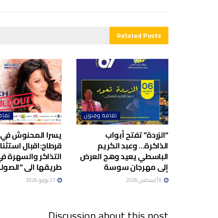
Related
Posts
ثقافة وفنون
ثقاف
“الزردة” تفتح أبواب
يسرا المحنوش في
الذاكرة… وعبد الكريم
قرطاج:اقبال استثنا
الباسطي يعيد وهج العرض
التذاكر والسهرة ف
إلى مهرجان سوسة
طريقها الى “الصولد
6 أغسطس 2026
27 يوليو 2026
Discussion about this post