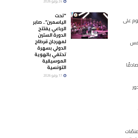
24 يوليو 2026
“تحت
لنجوم على
الياسمين”.. صابر
الرباعي يفتتح
الدورة الستين
لمهرجان قرطاج
امس
الدولي بسهرة
تحتفي بالهوية
الموسيقية
ادقًا
التونسية
17 يوليو 2026
ور
منصّات