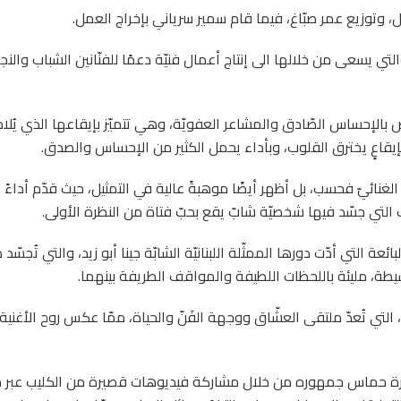
، وتوزيع عمر صبّاغ، فيما قام سمير سرياني بإخراج العمل.
 شركة ناصيف الخاصّة والتي يسعى من خلالها الى إنتاج أعمال فنيّة دعمًا للفنّانين الشباب وا
 بالإحساس الصّادق والمشاعر العفويّة، وهي تتميّز بإيقاعها الذي يُل
يقاعٍ يخترق القلوب، وبأداء يحمل الكثير من الإحساس والصدق.
غنائيّ فحسب، بل أظهر أيضًا موهبةً عالية في التمثيل، حيث قدّم أداءً ص
ب التي جسّد فيها شخصيّة شابّ يقع بحبّ فتاة من النظرة الأولى.
 التي أدّت دورها الممثّلة اللبنانيّة الشابّة جينا أبو زيد، والتي تُجسّد د
بسيطة، مليئة باللحظات اللطيفة والمواقف الطريفة بينهما.
التي تُعدّ ملتقى العشّاق ووجهة الفَنّ والحياة، ممّا عكس روح الأغنية
ى إثارة حماس جمهوره من خلال مشاركة فيديوهات قصيرة من الكليب عبر 