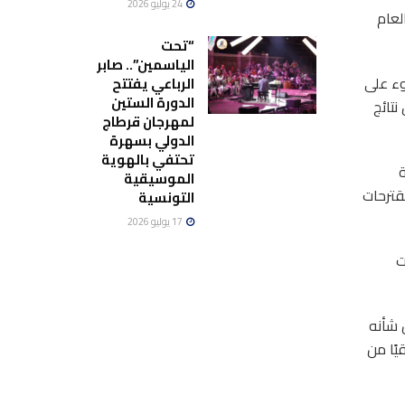
24 يوليو 2026
لعام
“تحت
الياسمين”.. صابر
وء على
الرباعي يفتتح
الدورة الستين
نتائج
لمهرجان قرطاج
الدولي بسهرة
تحتفي بالهوية
ة
الموسيقية
مقترحات
التونسية
17 يوليو 2026
ت
 شأنه
ًا من