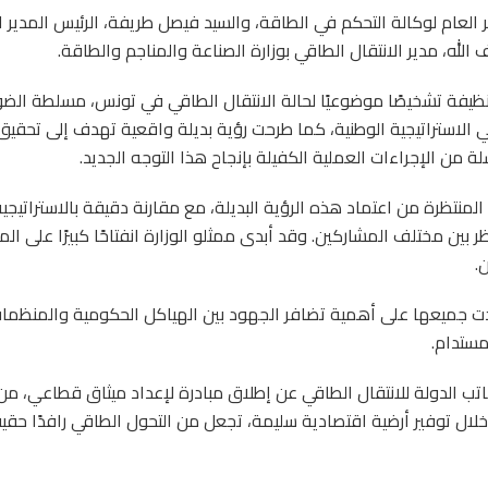
 العام لوكالة التحكم في الطاقة، والسيد فيصل طريفة، الرئيس المدير ا
 الله، مدير الانتقال الطاقي بوزارة الصناعة والمناجم والطاقة.
نظيفة تشخيصًا موضوعيًا لحالة الانتقال الطاقي في تونس، مسلطة الض
الاستراتيجية الوطنية، كما طرحت رؤية بديلة واقعية تهدف إلى تحقيق 
 الإجراءات العملية الكفيلة بإنجاح هذا التوجه الجديد.
المنتظرة من اعتماد هذه الرؤية البديلة، مع مقارنة دقيقة بالاستراتيجي
 النظر بين مختلف المشاركين. وقد أبدى ممثلو الوزارة انفتاحًا كبيرًا على ال
.
دت جميعها على أهمية تضافر الجهود بين الهياكل الحكومية والمنظما
مستدام.
اتب الدولة للانتقال الطاقي عن إطلاق مبادرة لإعداد ميثاق قطاعي، من
ل توفير أرضية اقتصادية سليمة، تجعل من التحول الطاقي رافدًا حقيقي