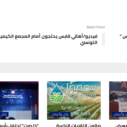
Next Post
س “
فيديو/أهالي قابس يحتجون أمام المجمع الكيمي
التونسي
 وأعمال
مال وأعمال
مال 
معرض
صالون التقنيات الزراعية
“ذا دوت” تحتفل بأربع