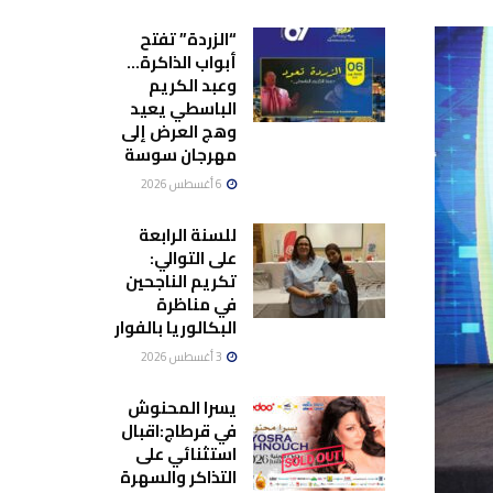
“الزردة” تفتح
أبواب الذاكرة…
وعبد الكريم
الباسطي يعيد
وهج العرض إلى
مهرجان سوسة
6 أغسطس 2026
للسنة الرابعة
على التوالي:
تكريم الناجحين
في مناظرة
البكالوريا بالفوار
3 أغسطس 2026
يسرا المحنوش
في قرطاج:اقبال
استثنائي على
التذاكر والسهرة