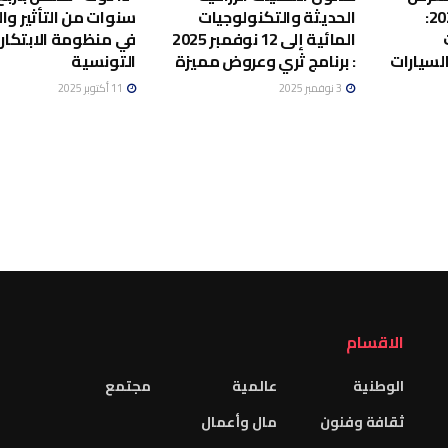
الدولي للسيارات 2025:
الحديثة والتكنولوجيات
سنوات من التأثير وال
المائية إلى 12 نوفمبر 2025
في منظومة الابتكار
السيارات
: برنامج ثري وعروض مميزة
التونسية
3 نوفمبر 2025
11 أكتوبر 2025
الاقسام
الوطنية
عالمية
مجتمع
ثقافة وفنون
مال وأعمال