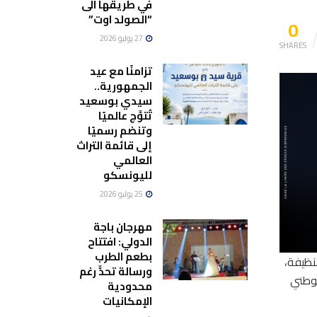
في طريقها الى
“الصولد اوت”
0
27 يوليو 2026
SHARES
تزامنًا مع عيد
الجمهورية..
سيدي بوسعيد
تُتوَّج عالميًا
وتنضم رسميًا
إلى قائمة التراث
العالمي
لليونسكو
25 يوليو 2026
مهرجان باجة
الدولي: افتتاح
بطعم الطرب
نظيفة،
ورسالة تحدٍّ رغم
لوطني
محدودية
الإمكانيات