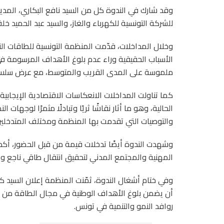
وقد شارك في الندوة كل من السيد نافع البكاري، المدير
للشركة التونسية للكهرباء والغاز، والسيد عبد الحميد خلف
وخلال المداخلات، قدّمت المنظمة التونسية للطاقات ال
الأسباب الحقيقية وراء عدم بلوغ الأهداف المرسومة في 
ملموسة على المدى القريب والمتوسط، مع عرض سلسلة من
كما تناولت المداخلات الانعكاسات الاقتصادية الإيجابية 
الحالية، وهو ما أثار نقاشًا ثريًا وتبادلًا مثمرًا لوجهات
والتوصيات التي تقدمت بها المنظمة ومختلف المتدخلين
وشهدت الندوة أيضًا تدخلات قيمة من قبل الحضور، أك
المهنية والمجتمع المدني لتحقيق انتقال طاقي ناجع و
وفي ختام أشغال الندوة، ثمّنت المنظمة إعلان السيد ك
أن يضمن بلوغ الأهداف الوطنية في مجال الطاقة من خلا
روافد النمو والتنمية في تونس.