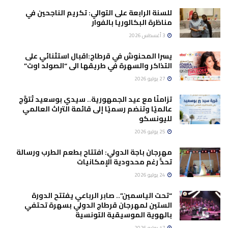
للسنة الرابعة على التوالي: تكريم الناجحين في
مناظرة البكالوريا بالفوار
3 أغسطس 2026
يسرا المحنوش في قرطاج:اقبال استثنائي على
التذاكر والسهرة في طريقها الى “الصولد اوت”
27 يوليو 2026
تزامنًا مع عيد الجمهورية.. سيدي بوسعيد تُتوَّج
عالميًا وتنضم رسميًا إلى قائمة التراث العالمي
لليونسكو
25 يوليو 2026
مهرجان باجة الدولي: افتتاح بطعم الطرب ورسالة
تحدٍّ رغم محدودية الإمكانيات
24 يوليو 2026
“تحت الياسمين”.. صابر الرباعي يفتتح الدورة
الستين لمهرجان قرطاج الدولي بسهرة تحتفي
بالهوية الموسيقية التونسية
17 يوليو 2026