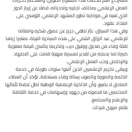
لاسترجاع أهم محطات هذا المشوار الطويل، واستحضار ذكريات
العمل الإعلامي بمختلف تجاربه وتحدياته، فضلا عن إبراز الدور
الذي لعبه في مواكبة تطور المشهد الإعلامي التونسي على
امتداد عقود.
وفي هذا السياق، عبّر لطفي حريز عن عميق شكره وامتنانه
للإعلامي عبد الرزاق الشابي على هذه المبادرة النبيلة، معتبرا إياها
لفتة وفاء من صديق ورفيق درب، وتكريما يكتسي قيمة معنوية
كبيرة لما يحمله من تقدير لمسيرة مهنية قامت على الاجتهاد
والإخلاص وحب العمل الإعلامي.
ويبقى تكريم الإعلاميين الذين أفنوا سنوات طويلة في خدمة
الكلمة والصورة والصوت رسالة وفاء مستحقة، تؤكد أن العطاء
الصادق لا يضيع، وأن الذاكرة الإعلامية الوطنية تظل تحفظ لأبنائها
المخلصين ما قدموه من جهود وإسهامات في خدمة الثقافة
والإعلام والمجتمع.
بقلم: مروى فرحات