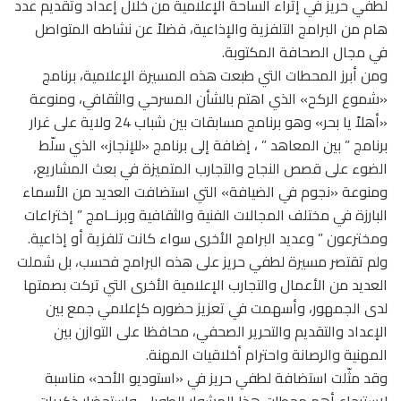
لطفي حريز في إثراء الساحة الإعلامية من خلال إعداد وتقديم عدد
هام من البرامج التلفزية والإذاعية، فضلاً عن نشاطه المتواصل
في مجال الصحافة المكتوبة.
ومن أبرز المحطات التي طبعت هذه المسيرة الإعلامية، برنامج
«شموع الركح» الذي اهتم بالشأن المسرحي والثقافي، ومنوعة
«أهلاً يا بحر» وهو برنامج مسابقات بين شباب 24 ولاية على غرار
برنامج ” بين المعاهد ” ، إضافة إلى برنامج «للإنجاز» الذي سلّط
الضوء على قصص النجاح والتجارب المتميزة في بعث المشاريع،
ومنوعة «نجوم في الضيافة» التي استضافت العديد من الأسماء
البارزة في مختلف المجالات الفنية والثقافية وبرنــامج ” إختراعات
ومخترعون ” وعديد البرامج الأخرى سواء كانت تلفزية أو إذاعية.
ولم تقتصر مسيرة لطفي حريز على هذه البرامج فحسب، بل شملت
العديد من الأعمال والتجارب الإعلامية الأخرى التي تركت بصمتها
لدى الجمهور، وأسهمت في تعزيز حضوره كإعلامي جمع بين
الإعداد والتقديم والتحرير الصحفي، محافظا على التوازن بين
المهنية والرصانة واحترام أخلاقيات المهنة.
وقد مثّلت استضافة لطفي حريز في «استوديو الأحد» مناسبة