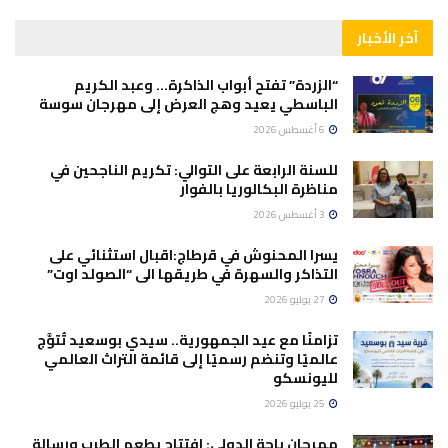
آخر الأخبار
“الزردة” تفتح أبواب الذاكرة… وعبد الكريم
الباسطي يعيد وهج العرض إلى مهرجان سوسة
6 أغسطس 2026
للسنة الرابعة على التوالي: تكريم الناجحين في
مناظرة البكالوريا بالفوار
3 أغسطس 2026
يسرا المحنوش في قرطاج:اقبال استثنائي على
التذاكر والسهرة في طريقها الى “الصولد اوت”
27 يوليو 2026
تزامنًا مع عيد الجمهورية.. سيدي بوسعيد تُتوَّج
عالميًا وتنضم رسميًا إلى قائمة التراث العالمي
لليونسكو
25 يوليو 2026
مهرجان باجة الدولي: افتتاح بطعم الطرب ورسالة