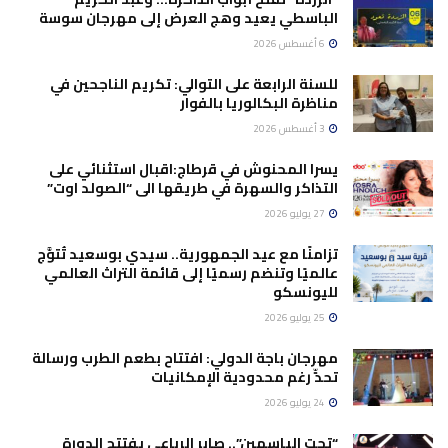
الباسطي يعيد وهج العرض إلى مهرجان سوسة
6 أغسطس 2026
للسنة الرابعة على التوالي: تكريم الناجحين في
مناظرة البكالوريا بالفوار
3 أغسطس 2026
يسرا المحنوش في قرطاج:اقبال استثنائي على
التذاكر والسهرة في طريقها الى “الصولد اوت”
27 يوليو 2026
تزامنًا مع عيد الجمهورية.. سيدي بوسعيد تُتوَّج
عالميًا وتنضم رسميًا إلى قائمة التراث العالمي
لليونسكو
25 يوليو 2026
مهرجان باجة الدولي: افتتاح بطعم الطرب ورسالة
تحدٍّ رغم محدودية الإمكانيات
24 يوليو 2026
“تحت الياسمين”.. صابر الرباعي يفتتح الدورة