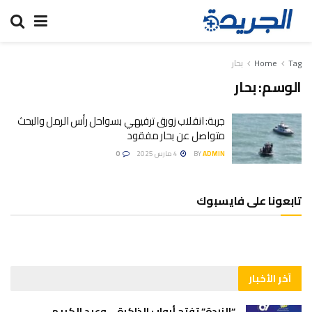
Tag
Home
بحار
الوسم:
بحار
جربة: انقلاب زورق ترفيهي بسواحل رأس الرمل والبحث
متواصل عن بحار مفقود
ADMIN
BY
4 مارس 2025
0
تابعونا على فايسبوك
آخر الأخبار
“الزردة” تفتح أبواب الذاكرة… وعبد الكريم