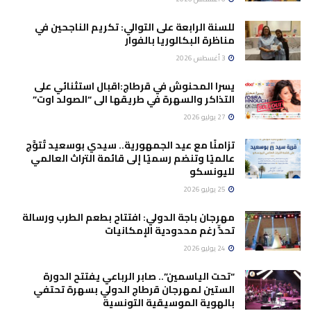
للسنة الرابعة على التوالي: تكريم الناجحين في
مناظرة البكالوريا بالفوار
3 أغسطس 2026
يسرا المحنوش في قرطاج:اقبال استثنائي على
التذاكر والسهرة في طريقها الى “الصولد اوت”
27 يوليو 2026
تزامنًا مع عيد الجمهورية.. سيدي بوسعيد تُتوَّج
عالميًا وتنضم رسميًا إلى قائمة التراث العالمي
لليونسكو
25 يوليو 2026
مهرجان باجة الدولي: افتتاح بطعم الطرب ورسالة
تحدٍّ رغم محدودية الإمكانيات
24 يوليو 2026
“تحت الياسمين”.. صابر الرباعي يفتتح الدورة
الستين لمهرجان قرطاج الدولي بسهرة تحتفي
بالهوية الموسيقية التونسية