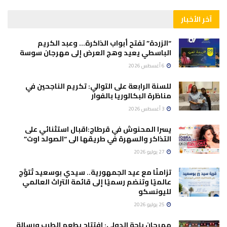
آخر الأخبار
“الزردة” تفتح أبواب الذاكرة… وعبد الكريم
الباسطي يعيد وهج العرض إلى مهرجان سوسة
6 أغسطس 2026
للسنة الرابعة على التوالي: تكريم الناجحين في
مناظرة البكالوريا بالفوار
3 أغسطس 2026
يسرا المحنوش في قرطاج:اقبال استثنائي على
التذاكر والسهرة في طريقها الى “الصولد اوت”
27 يوليو 2026
تزامنًا مع عيد الجمهورية.. سيدي بوسعيد تُتوَّج
عالميًا وتنضم رسميًا إلى قائمة التراث العالمي
لليونسكو
25 يوليو 2026
مهرجان باجة الدولي: افتتاح بطعم الطرب ورسالة