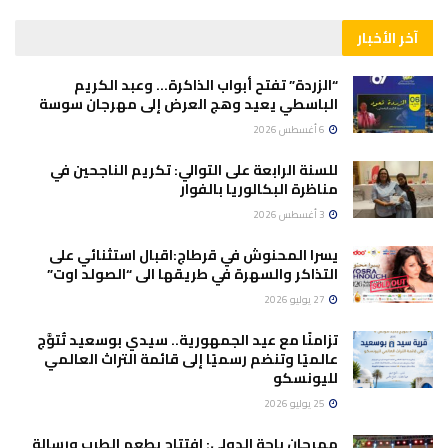
آخر الأخبار
“الزردة” تفتح أبواب الذاكرة… وعبد الكريم
الباسطي يعيد وهج العرض إلى مهرجان سوسة
6 أغسطس 2026
للسنة الرابعة على التوالي: تكريم الناجحين في
مناظرة البكالوريا بالفوار
3 أغسطس 2026
يسرا المحنوش في قرطاج:اقبال استثنائي على
التذاكر والسهرة في طريقها الى “الصولد اوت”
27 يوليو 2026
تزامنًا مع عيد الجمهورية.. سيدي بوسعيد تُتوَّج
عالميًا وتنضم رسميًا إلى قائمة التراث العالمي
لليونسكو
25 يوليو 2026
مهرجان باجة الدولي: افتتاح بطعم الطرب ورسالة