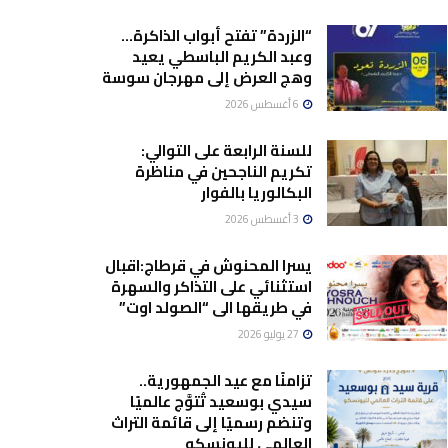
“الزردة” تفتح أبواب الذاكرة…
وعبد الكريم الباسطي يعيد
وهج العرض إلى مهرجان سوسة
6 أغسطس 2026
للسنة الرابعة على التوالي:
تكريم الناجحين في مناظرة
البكالوريا بالفوار
3 أغسطس 2026
يسرا المحنوش في قرطاج:اقبال
استثنائي على التذاكر والسهرة
في طريقها الى “الصولد اوت”
27 يوليو 2026
تزامنًا مع عيد الجمهورية..
سيدي بوسعيد تُتوَّج عالميًا
وتنضم رسميًا إلى قائمة التراث
العالمي لليونسكو