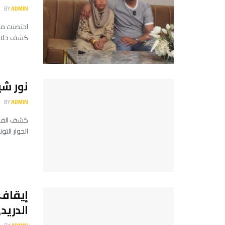
BY
ADMIN
كشف خلالها
نور شي
BY
ADMIN
كشف الفنا
الحوار الت
إيقاف 
الدريد