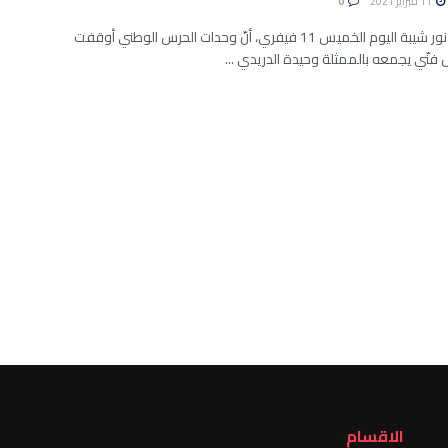
11 فبراير 2021
0
أكد الفنان نور شيبة اليوم الخميس 11 فيفري، أنّ وحدات الحرس الوطني أوقفت
فنّي يجمعه بالممثلة وحيدة الدريدي ...
الاقسام