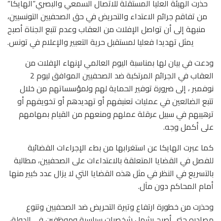
حذرت الهيئة العليا المستقلة للاتصال السمعي والبصري”الهايكا”
من تفاقم جرائم الاعتداء والتحريض في حق الصحفيين التونسيين،
منبهة إلى أن تواصل الإفلات من العقاب وعدم تتبع الجناة أصبح
يمثل تهديدا فعليا لمستقبل حرية التعبير والإعلام في تونس.
ودعت في بيان لها بمناسبة اليوم العالمي لإنهاء الإفلات من
العقاب في الجرائم المرتكبة ضد الصحفيين الموافق ليوم 2
نوفمبر ، إلى ضرورة توفير الحماية لهم ولمؤسساتهم من خلال
تتبع الضالعين في عمليات تعنيفهم أو تهديدهم أو تخويفهم أو
ترهيبهم في سبيل عرقلة عملهم ومنعهم من القيام بمهامهم
على أكمل وجه.
كما عبرت الهايكا عن استغرابها من بطء الإجراءات القضائية
للفصل في القضايا المتعلقة بالاعتداءات على الصحفيين، مطالبة
بالتسريع في النظر في مثل هذه القضايا التي لا يزال عدد كبير منها
أمام المحاكم دون مآل.
وحذرت من خطورة ارتفاع وتيرة التحريض ضد الصحفيين وتنوع
مصادره حتى أصبح يشمل شخصيات سياسية وموظفين في الدولة،