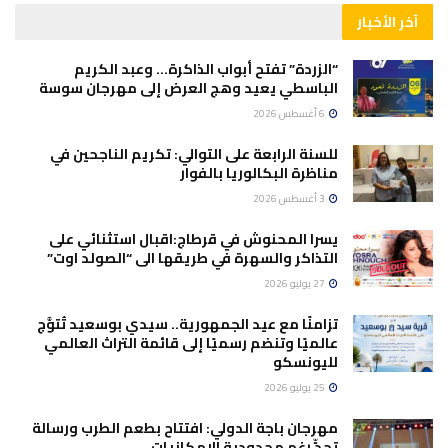
آخر الأخبار
“الزردة” تفتح أبواب الذاكرة… وعبد الكريم
الباسطي يعيد وهج العرض إلى مهرجان سوسة
6 أغسطس 2026
للسنة الرابعة على التوالي: تكريم الناجحين في
مناظرة البكالوريا بالفوار
3 أغسطس 2026
يسرا المحنوش في قرطاج:اقبال استثنائي على
التذاكر والسهرة في طريقها الى “الصولد اوت”
27 يوليو 2026
تزامنًا مع عيد الجمهورية.. سيدي بوسعيد تُتوَّج
عالميًا وتنضم رسميًا إلى قائمة التراث العالمي
لليونسكو
25 يوليو 2026
مهرجان باجة الدولي: افتتاح بطعم الطرب ورسالة
تحدٍّ رغم محدودية الإمكانيات