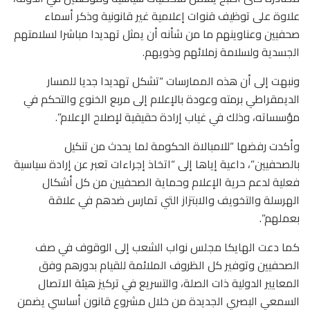
علاوة على توظيف قنوات إعلامية غير قانونية وذكر أسماء
صحفيين وعناوينهم ما من شأنه أن يمثل تهديدا مباشرا لسلامتهم
الجسدية ولسلامة زملائهم وذويهم.
ونبهت إلى أن هذه الممارسات “تشكل تهديدا جديا للمسار
الديمقراطي برمته وعودة بالإعلام إلى مربع الخنوع والتحكم في
مؤسساته، وذلك في غياب إرادة حقيقية لإصلاح الإعلام”.
وأكدت رفضها “للامبالاة الحكومة لما يحدث من تنكيل
بالصحفيين”، داعية إياها إلى “اتخاذ إجراءات تعبر عن إرادة سياسية
فعلية لدعم حرية الإعلام وحماية الصحفيين من كل أشكال
الهرسلة والتخويف والابتزاز التي تمارس ضدهم في علاقة
بعملهم”.
كما دعت الهايكا مجلس نواب الشعب إلى الوقوف في صف
الصحفيين وتوفير كل الظروف الملائمة للقيام بدورهم وفق
المعايير الدولية ذات الصلة، والتسريع في تركيز هيئة الاتصال
السمعي البصري الجديدة من خلال مشروع قانون أساسي يضمن