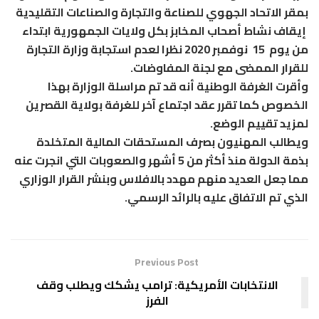
بمقر الاتحاد الجهوي للصناعة والتجارة والصناعات التقليدية
إيقاف نشاط أصحاب المخابز بكل ولايات الجمهورية ابتداء
من يوم 15 نوفمبر 2020 نظرا لعدم استجابة وزارة التجارة
للقرار الممضى مع لجنة المفاوضات.
وأقرت الغرفة الوطنية أنه قد تم مراسلة الوزارة بهذا
الخصوص كما تقرر عقد اجتماع آخر للغرفة بولاية القصرين
لمزيد تقييم الوضع.
ويطالب المهنيون بصرف المستحقات المالية المتخلدة
بذمة الدولة منذ أكثر من 5 أشهر والصعوبات التي انجرت عنه
مما جعل العديد منهم مهدد بالافلاس وبنشر القرار الوزاري
الذي تم الاتفاق عليه بالرائد الرسمي.
Previous Post
الانتخابات الأمريكية: ترامب يشكك ويطلب وقف
الفرز