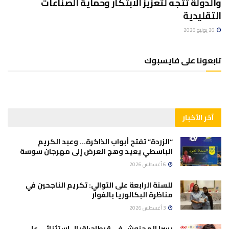
والدولة تتجه لتعزيز الابتكار وحماية الصناعات
التقليدية
26 يونيو 2026
تابعونا على فايسبوك
آخر الأخبار
“الزردة” تفتح أبواب الذاكرة… وعبد الكريم
الباسطي يعيد وهج العرض إلى مهرجان سوسة
6 أغسطس 2026
للسنة الرابعة على التوالي: تكريم الناجحين في
مناظرة البكالوريا بالفوار
3 أغسطس 2026
يسرا المحنوش في قرطاج:اقبال استثنائي على