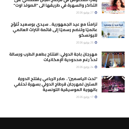
التذاكر والسهرة في طريقها الى “الصولد اوت”
27 يوليو 2026
تزامنًا مع عيد الجمهورية.. سيدي بوسعيد تُتوَّج
عالميًا وتنضم رسميًا إلى قائمة التراث العالمي
لليونسكو
25 يوليو 2026
مهرجان باجة الدولي: افتتاح بطعم الطرب ورسالة
تحدٍّ رغم محدودية الإمكانيات
24 يوليو 2026
“تحت الياسمين”.. صابر الرباعي يفتتح الدورة
الستين لمهرجان قرطاج الدولي بسهرة تحتفي
بالهوية الموسيقية التونسية
17 يوليو 2026