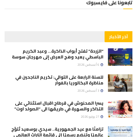
تابعونا على فايسبوك
آخر الأخبار
“الزردة” تفتح أبواب الذاكرة… وعبد الكريم
الباسطي يعيد وهج العرض إلى مهرجان سوسة
6 أغسطس 2026
للسنة الرابعة على التوالي: تكريم الناجحين في
مناظرة البكالوريا بالفوار
3 أغسطس 2026
يسرا المحنوش في قرطاج:اقبال استثنائي على
التذاكر والسهرة في طريقها الى “الصولد اوت”
27 يوليو 2026
تزامنًا مع عيد الجمهورية.. سيدي بوسعيد تُتوَّج
عالميًا وتنضم رسميًا إلى قائمة التراث العالمي