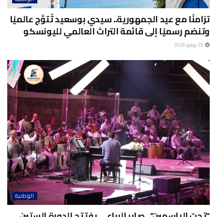
تزامنًا مع عيد الجمهورية.. سيدي بوسعيد تُتوَّج عالميًا
وتنضم رسميًا إلى قائمة التراث العالمي لليونسكو
25 يوليو 2026
الوطنية
“تحت الياسمين”.. صابر الرباعي يفتتح الدورة الستين