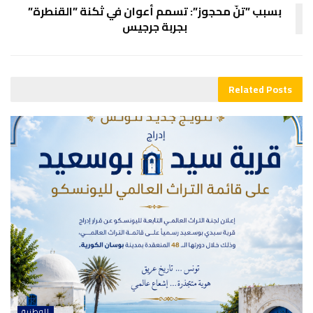
بسبب ”تنّ محجوز”: تسمم أعوان في ثكنة ”القنطرة”
بجربة جرجيس
Related
Posts
الوطنية