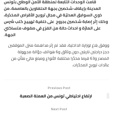
قامت الوحدات التابعة لمنطقة الأمن الوطني بتونس
المدينة بإيقاف شخصين بجهة الحلفاوين بالعاصمة، من
ذوي السوابق العدليّة في مجال ترويج الأقراص المخدّرة،
وذلك إثر إصابة شخصين بجروح على خلفية تهييج كلب شرس
على المارّة و احداث حالة من الفزع في صفوف متساكني
الجهة.
ووفق بلاغ لوزارة الداخلية، فقد تم إثر مداهمة منزل الموقفين
حجز دراجتين ناريتين دون وثائق و6 هواتف جوّالة مجهولة
المصدر و63 قرصا مخدّرا مختلفة الأنواع ومبلغ ماليّ متأتٍ من
عائدات ترويج المخدّرات.
Previous Post
ارتفاع احتياطي تونس من العملة الصعبة
Next Post