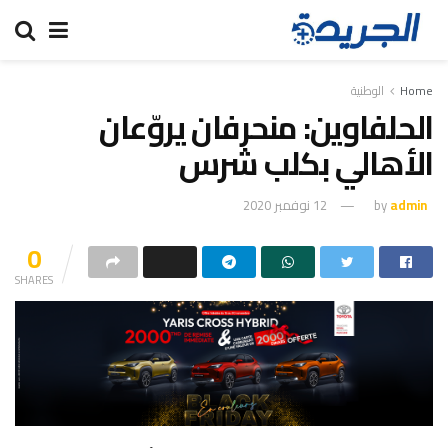
Home
الوطنية
الحلفاوين: منحرفان يروّعان
الأهالي بكلب شرس
admin
by
12 نوفمبر 2020
0
SHARES