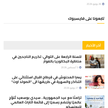
26 يونيو 2026
تابعونا على فايسبوك
آخر الأخبار
للسنة الرابعة على التوالي: تكريم الناجحين في
مناظرة البكالوريا بالفوار
3 أغسطس 2026
يسرا المحنوش في قرطاج:اقبال استثنائي على
التذاكر والسهرة في طريقها الى “الصولد اوت”
27 يوليو 2026
تزامنًا مع عيد الجمهورية.. سيدي بوسعيد تُتوَّج
عالميًا وتنضم رسميًا إلى قائمة التراث العالمي
لليونسكو