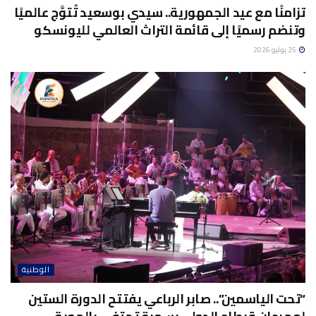
تزامنًا مع عيد الجمهورية.. سيدي بوسعيد تُتوَّج عالميًا
وتنضم رسميًا إلى قائمة التراث العالمي لليونسكو
25 يوليو 2026
الوطنية
“تحت الياسمين”.. صابر الرباعي يفتتح الدورة الستين