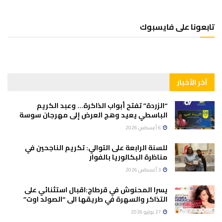
تابعونا على فايسبوك
آخر الأخبار
“الزردة” تفتح أبواب الذاكرة… وعبد الكريم
الباسطي يعيد وهج العرض إلى مهرجان سوسة
6 أغسطس 2026
للسنة الرابعة على التوالي: تكريم الناجحين في
مناظرة البكالوريا بالفوار
3 أغسطس 2026
يسرا المحنوش في قرطاج:اقبال استثنائي على
التذاكر والسهرة في طريقها الى “الصولد اوت”
27 يوليو 2026