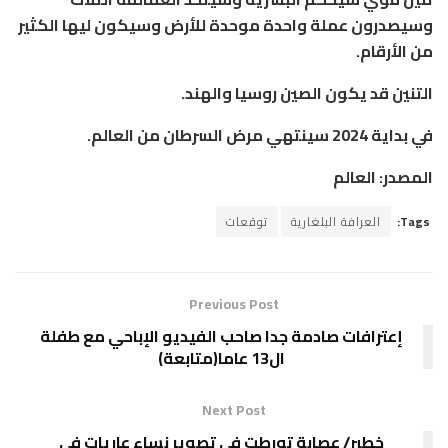
وسيصدرون عملة واحدة موحدة للأرض وسيكون ليها الكثير
من الأرقام.
التنين قد يكون الصين روسيا والهند.
في بداية 2024 سينتهي مرض السرطان من العالم.
المصدر: العالم
Tags:
العرافة البلغارية
توقعات
Previous Post
إعترافات صادمة جدا صاحب الفيديو الإباحي مع طفلة
ال13 عاما(متابعة)
Next Post
خطير/ عصابة تورطت في تصوير نساء عاريات في