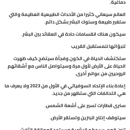
دماغية.
العالم سيعاني كثيرا من الأحداث الطبيعية العظيمة والتي
ستغير طبيعة وسلوك البشر بشكل دائم.
سيكون هناك انقسامات حادة في العقائد بين البشر.
تنبؤاتها للمستقبل القريب
ستكتشف الحياة في الكون وفجأة سيتضح كيف ظهرت
الحياة على الأرض لأول مرة وسيتواصل الناس مع أشقائهم
الروحيين من عوالم أخرى.
إعادة بناء الإتحاد السوفياتي في الأول من 2023 ولا يعرف ما
هي التحالفات التي ستظهر من جديد.
سنرى قطارات تسير على أشعة الشمس.
سيتوقف إنتاج البنزين وتستقر الأرض.
تنين قوي سيحكم البشرية وسيتحد العمالقة الثلاث