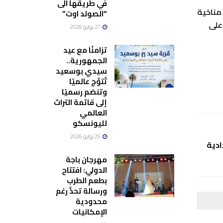
في طريقها الى
مناخية
“الصولد اوت”
على
27 يوليو 2026
تزامنًا مع عيد
الجمهورية..
سيدي بوسعيد
تُتوَّج عالميًا
وتنضم رسميًا
إلى قائمة التراث
العالمي
لليونسكو
25 يوليو 2026
دية
مهرجان باجة
الدولي: افتتاح
بطعم الطرب
ورسالة تحدٍّ رغم
محدودية
الإمكانيات