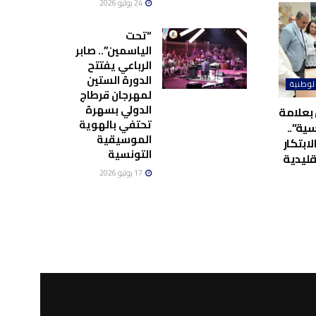
24 يوليو 2026
“تحت
الياسمين”.. صابر
الرباعي يفتتح
الدورة الستين
لوطنية
لمهرجان قرطاج
الدولي بسهرة
بعلامة
تحتفي بالهوية
ية”..
الموسيقية
لابتكار
التونسية
قليدية
17 يوليو 2026