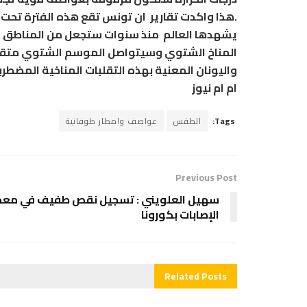
.هذا واكدت تقارير ان تونس تقع هذه الفترة تح
يشهدها العالم منذ سنوات ستجعل من المناطق ال
المناخ الشتوي وسيتواصل الموسم الشتوي متقلب
واليونان المعنية بهذه التقلبات المناخية المضطرب
ام ام نيوز
Tags:
الطقس
عواصف وامطار طوفانية
Previous Post
سهيل العلويني : تسجيل نقص طفيف في معد
الإصابات بكورونا
Related
Posts