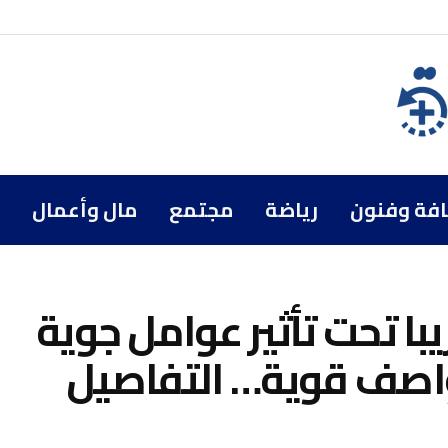
افة وفنون
رياضة
مجتمع
مال وأعمال
ا تحت تأثير عوامل جوية
واصف قوية… التفاصيل