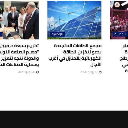
الوطنية
الوطنية
ا
بر
مجمع الطاقات المتجددة
تكريم سبعة حرفيين 
ة
يدعو لتخزين الطاقة
“معلم الصنعة التونس
طاج
الكهربائية بالمنازل في أقرب
والدولة تتجه لتعزيز ا
في
الآجال
وحماية الصناعات الت
ة
17 يوليو 2026
26 يونيو 2026