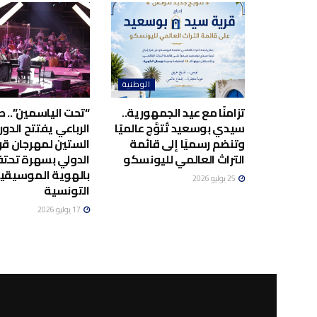
الوطنية
تزامنًا مع عيد الجمهورية..
“تحت الياسمين”.. صا
سيدي بوسعيد تُتوَّج عالميًا
الرباعي يفتتح الدور
وتنضم رسميًا إلى قائمة
الستين لمهرجان قر
التراث العالمي لليونسكو
الدولي بسهرة تحت
بالهوية الموسيقي
25 يوليو 2026
التونسية
17 يوليو 2026