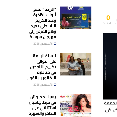
“الزردة” تفتح
0
أبواب الذاكرة…
وعبد الكريم
SHARES
الباسطي يعيد
وهج العرض إلى
مهرجان سوسة
6 أغسطس 2026
للسنة الرابعة
على التوالي:
تكريم الناجحين
في مناظرة
البكالوريا بالفوار
3 أغسطس 2026
يسرا المحنوش
في قرطاج:اقبال
الجمعة
استثنائي على
ض. في
التذاكر والسهرة