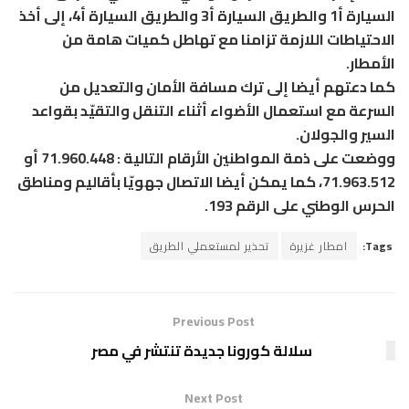
السيارة أ1 والطريق السيارة أ3 والطريق السيارة أ4، إلى أخذ
الاحتياطات اللازمة تزامنا مع تهاطل كميات هامة من
الأمطار.
كما دعتهم أيضا إلى ترك مسافة الأمان والتعديل من
السرعة مع استعمال الأضواء أثناء التنقل والتقيّد بقواعد
السير والجولان.
ووضعت على ذمة المواطنين الأرقام التالية : 71.960.448 أو
71.963.512، كما يمكن أيضا الاتصال جهويّا بأقاليم ومناطق
الحرس الوطني على الرقم 193.
Tags:
امطار غزيرة
تحذير لمستعملي الطريق
Previous Post
سلالة كورونا جديدة تنتشر في مصر
Next Post